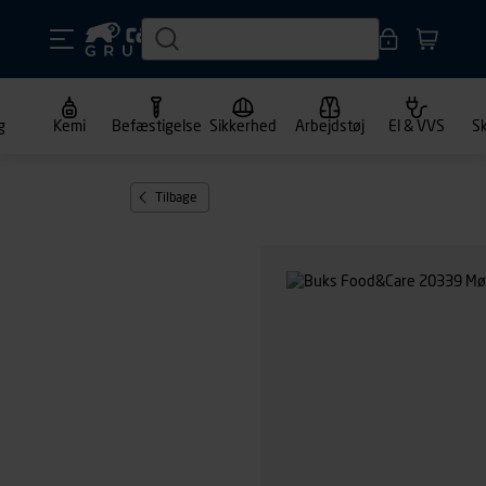
g
Kemi
Befæstigelse
Sikkerhed
Arbejdstøj
El & VVS
S
Tilbage