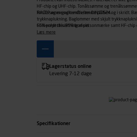
Produktet kan industrivaskes. Materialet er ikke gen
HF-chip og UHF-chip. Tonålssømme og trenålssømme på 
HACCP og er godkendt efter DIN10524.
Tonålssømme og trenålssømme på ben og i skridt. Bæl
trykknaplukning. Baglommer med skjult trykknaplukni
Forberedt til isætning af personmærke samt HF-chip 
65% polyester/35% bomuld.
læs mere
Lagerstatus online
Levering 7-12 dage
Specifikationer