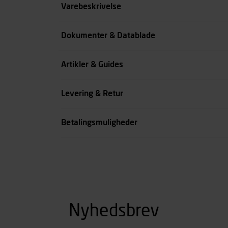
Størrelse
Varebeskrivelse
Benlængde cm
Dokumenter & Datablade
Farve
Artikler & Guides
se all spec
Levering & Retur
Betalingsmuligheder
Nyhedsbrev