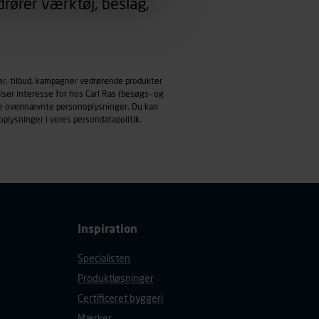
rører værktøj, beslag,
emmeside og apps med
mål behandles der
derne, tidspunkt, hvad der
er, tilbud, kampagner vedrørende produkter
enhedstype (computer,
iser interesse for hos Carl Ras (besøgs- og
ndle ovennævnte personoplysninger. Du kan
ehandling af
oplysninger i vores
persondatapolitik
.
Inspiration
Specialisten
Produktløsninger
Certificeret byggeri