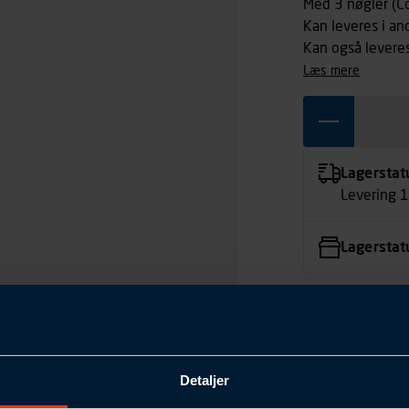
Med 3 nøgler (C
Kan leveres i an
Kan også leveres
læs mere
Lagerstat
Levering 
Lagerstat
Detaljer