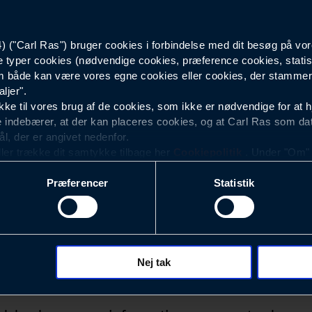
Poleret messing
("Carl Ras") bruger cookies i forbindelse med dit besøg på vor
e typer cookies (nødvendige cookies, præference cookies, statis
Serie 600
 både kan være vores egne cookies eller cookies, der stammer f
ljer".
10
e til vores brug af de cookies, som ikke er nødvendige for at 
 indebærer, at der kan placeres cookies, og at Carl Ras som da
ål, der er angivet nedenfor.
ller trække dit samtykke tilbage her
Cookiepolitik
. Under "Om" k
ookies.
Præferencer
Statistik
okies med det formål at optimere design, brugervenlighed og eff
r analyser af, hvilke oplysninger der er mest populære, og so
ndles der personoplysninger om brugen af vores platforme (hjemm
, hvad der klikkes på, sider/indhold der besøges, browsertype, 
 (computer, smartphone mv.) samt de features, der anvendes.
Nej tak
Nyhedsbrev
ecookies for at vores hjemmeside kan huske oplysninger, der
rer sig på. Til dette formål behandles der personoplysninger om