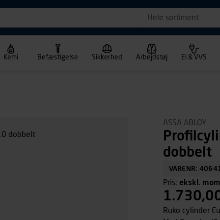
Hele sortiment
Kemi
Befæstigelse
Sikkerhed
Arbejdstøj
El & VVS
ASSA ABLOY
Profilcy
dobbelt
VARENR: 4064
Pris:
ekskl. mo
1.730,0
Ruko