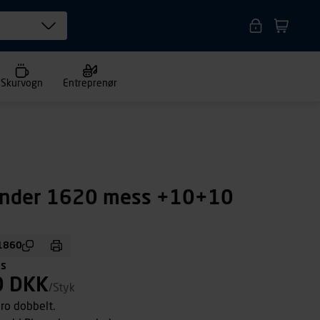
Skurvogn
Entreprenør
linder 1620 mess +10+10
1860
ms
0 DKK
/Styk
 cylinder Euro dobbelt.