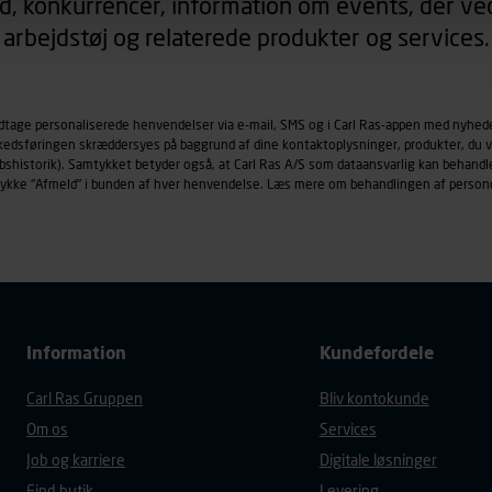
d, konkurrencer, information om events, der ved
arbejdstøj og relaterede produkter og services.
øringscookies med det formål at spore besøgende på vores hj
under vise annoncer, der er relevante (profilering). Til dette for
af vores platforme (hjemmeside og app), herunder færden på si
odtage personaliserede henvendelser via e-mail, SMS og i Carl Ras-appen med nyhed
r besøges, browsertype, søgeord, IP-adresse, informationer om 
rkedsføringen skræddersyes på baggrund af dine kontaktoplysninger, produkter, du v
tures, der anvendes.
købshistorik). Samtykket betyder også, at Carl Ras A/S som dataansvarlig kan beha
es
persondatapolitik
, der indeholder yderligere information om b
trykke "Afmeld" i bunden af hver henvendelse. Læs mere om behandlingen af person
Information
Kundefordele
Carl Ras Gruppen
Bliv kontokunde
Om os
Services
Job og karriere
Digitale løsninger