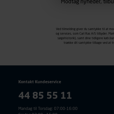
Modtag nyheder, tilbu
region, du befinder dig i.
Markedsføringscookies
Carl Ras anvender markedsf
henblik på markedsføring, her
personoplysninger om brugen 
Ved tilmelding giver du samtykke til at m
klikkes på, sider/indhold de
og services, som Carl Ras A/S tilbyder. Ma
smartphone mv.) samt de fea
søgehistorik), samt dine tidligere køb (
Vi henviser endvidere til vor
trække dit samtykke tilbage ved at 
personoplysninger.
Kontakt Kundeservice
44 85 55 11
Mandag til Torsdag: 07:00-16:00