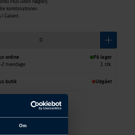
ombi Plus uden nøgler).
dre kombinationer.
 i Garant.
us online
På lager
1-2 hverdage
1 stk.
us butik
Udgået
Om