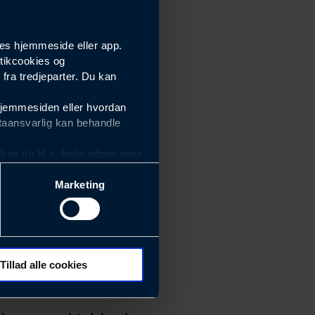
es hjemmeside eller app.
tikcookies og
ra tredjeparter. Du kan
hjemmesiden eller hvordan
taansvarlig kan behandle
an du bl.a. finde information
Marketing
ektiviteten af vores
m derfor skal være nemme at
eside og app), herunder
søgeord, IP-adresse,
Tillad alle cookies
 ændrer den måde
 dit foretrukne sprog, og den