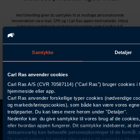
Ved tilmelding giver du samtykke til at modtage personaliserede
henvendelser via e-mail, SMS og i Carl Ras-appen med nyheder, tilbud,
kampagner vedrørende produkter og services, som Carl Ras A/S
tilbyder. Markedsføringen skræddersyes på baggrund af dine
kontaktoplysninger, produkter, du viser interesse for hos Carl Ras
(besøgs- og søgehistorik), samt dine tidligere køb (købshistorik).
Samtykket betyder også, at Carl Ras A/S som dataansvarlig kan
Samtykke
Detaljer
behandle ovennævnte personoplysninger. Du kan trække dit
samtykke tilbage ved at trykke "Afmeld" i bunden af hver
henvendelse. Læs mere om behandlingen af personoplysninger i
vores
persondatapolitik
.
Carl Ras anvender cookies
Carl Ras A/S (CVR 70587114) ("Carl Ras") bruger cookies i 
hjemmeside eller app.
Carl Ras anvender forskellige typer cookies (nødvendige coo
og markedsføringscookies), som både kan være vores egne c
tredjeparter. Du kan læse mere herom under "Detaljer".
Kontakt Kundeservice
Information
Kundefordele
Inspiration
Nedenfor kan du give samtykke til vores brug af de cookies
Carl Ras Gruppen
Bliv kontokunde
Specialisten
44 85 55
eller hvordan appen fungerer. Dit samtykke indebærer, at de
Om os
Services
Produktløsninger
dataansvarlig kan behandle personoplysninger til de formål, 
11
Job og karriere
Digitale løsninger
Certificeret byggeri
Du kan til enhver tid ændre eller trække dit samtykke tilbage