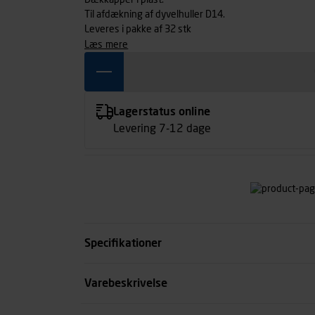
Dækkapper i plast.
Til afdækning af dyvelhuller D14.
Leveres i pakke af 32 stk
læs mere
Lagerstatus online
Levering 7-12 dage
Specifikationer
Farve
Varebeskrivelse
Antal pr. pakke