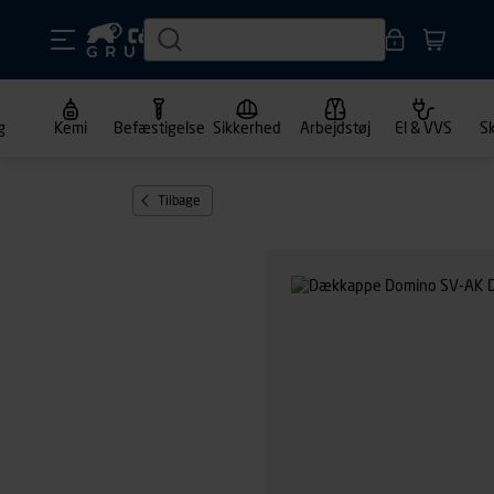
g
Kemi
Befæstigelse
Sikkerhed
Arbejdstøj
El & VVS
S
Tilbage