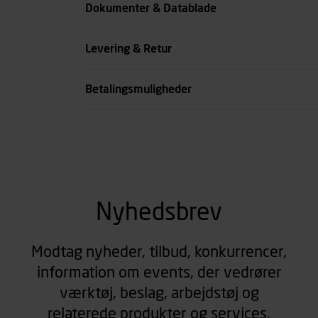
Dokumenter & Datablade
Kode
Levering & Retur
se all spec
Betalingsmuligheder
Nyhedsbrev
Modtag nyheder, tilbud, konkurrencer,
information om events, der vedrører
værktøj, beslag, arbejdstøj og
relaterede produkter og services.