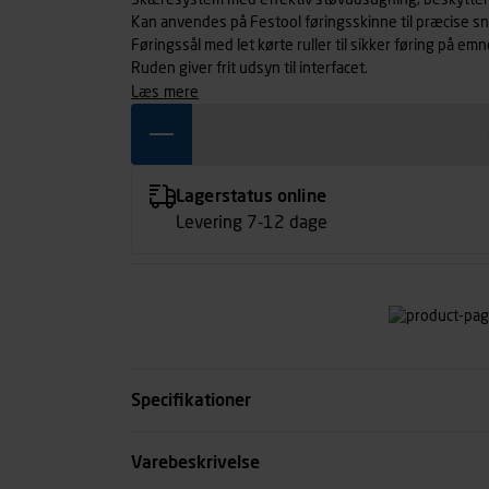
Skæresystem med effektiv støvudsugning, beskytter
Kan anvendes på Festool føringsskinne til præcise sni
Føringssål med let kørte ruller til sikker føring på emn
Ruden giver frit udsyn til interfacet.
læs mere
Lagerstatus online
Levering 7-12 dage
Specifikationer
Optagen effekt watt
Varebeskrivelse