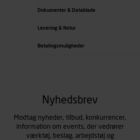
Skive diameter mm
Dokumenter & Datablade
Skæredybde mm
Levering & Retur
se all spec
Betalingsmuligheder
Nyhedsbrev
Modtag nyheder, tilbud, konkurrencer,
information om events, der vedrører
værktøj, beslag, arbejdstøj og