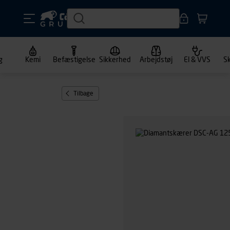
g
Kemi
Befæstigelse
Sikkerhed
Arbejdstøj
El & VVS
S
Tilbage