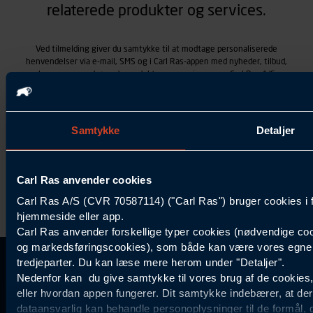
relaterede produkter og services.
Ved tilmelding giver du samtykke til at modtage personaliserede
henvendelser via e-mail, SMS og i Carl Ras-appen med nyheder, tilbud,
kampagner vedrørende produkter og services, som Carl Ras A/S
tilbyder. Markedsføringen skræddersyes på baggrund af dine
kontaktoplysninger, produkter, du viser interesse for hos Carl Ras
(besøgs- og søgehistorik), samt dine tidligere køb (købshistorik).
Samtykket betyder også, at Carl Ras A/S som dataansvarlig kan
Samtykke
Detaljer
behandle ovennævnte personoplysninger. Du kan trække dit
samtykke tilbage ved at trykke "Afmeld" i bunden af hver
henvendelse. Læs mere om behandlingen af personoplysninger i
vores
persondatapolitik
.
Carl Ras anvender cookies
Carl Ras A/S (CVR 70587114) ("Carl Ras") bruger cookies i 
hjemmeside eller app.
Carl Ras anvender forskellige typer cookies (nødvendige coo
og markedsføringscookies), som både kan være vores egne c
tredjeparter. Du kan læse mere herom under "Detaljer".
Kontakt Kundeservice
Information
Kundefordele
Inspiration
Nedenfor kan du give samtykke til vores brug af de cookies
Carl Ras Gruppen
Bliv kontokunde
Specialisten
eller hvordan appen fungerer. Dit samtykke indebærer, at de
44 85 55
Om os
Services
Produktløsninger
dataansvarlig kan behandle personoplysninger til de formål, 