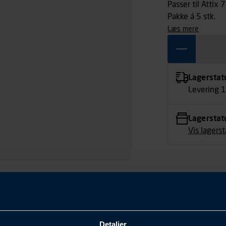
Passer til Attix
Pakke á 5 stk.
læs mere
Lagerstat
Levering 
Lagerstat
Vis lagers
Detaljer