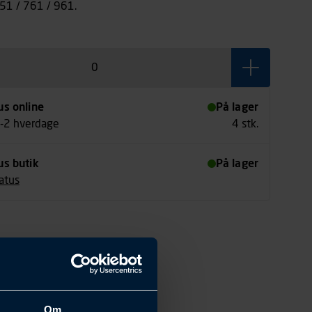
 751 / 761 / 961.
us online
På lager
1-2 hverdage
4 stk.
us butik
På lager
tatus
Om