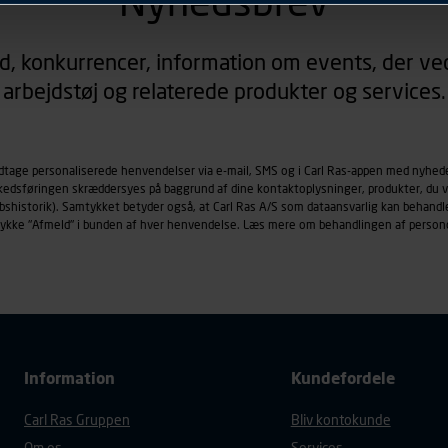
Nyhedsbrev
rer sig på. Til dette formål behandles der personoplysninger om
d, konkurrencer, information om events, der ved
øringscookies med det formål at spore besøgende på vores hj
arbejdstøj og relaterede produkter og services.
under vise annoncer, der er relevante (profilering). Til dette for
af vores platforme (hjemmeside og app), herunder færden på si
r besøges, browsertype, søgeord, IP-adresse, informationer om 
tures, der anvendes.
odtage personaliserede henvendelser via e-mail, SMS og i Carl Ras-appen med nyhed
rkedsføringen skræddersyes på baggrund af dine kontaktoplysninger, produkter, du v
es
persondatapolitik
, der indeholder yderligere information om b
købshistorik). Samtykket betyder også, at Carl Ras A/S som dataansvarlig kan beha
trykke "Afmeld" i bunden af hver henvendelse. Læs mere om behandlingen af person
Information
Kundefordele
Carl Ras Gruppen
Bliv kontokunde