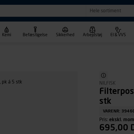
Hele sortiment
Kemi
Befæstigelse
Sikkerhed
Arbejdstøj
El & VVS
NILFISK
Filterpo
stk
VARENR: 3946
Pris:
ekskl. mo
695,00 