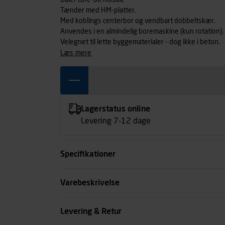
Baier core-bit hulsav.
Tænder med HM-platter.
Med koblings centerbor og vendbart dobbeltskær.
Anvendes i en almindelig boremaskine (kun rotation).
Velegnet til lette byggematerialer - dog ikke i beton.
læs mere
Lagerstatus online
Levering 7-12 dage
Specifikationer
Diameter mm
Varebeskrivelse
Skæredybde mm
Levering & Retur