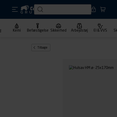
g
Kemi
Befæstigelse
Sikkerhed
Arbejdstøj
El & VVS
S
Tilbage