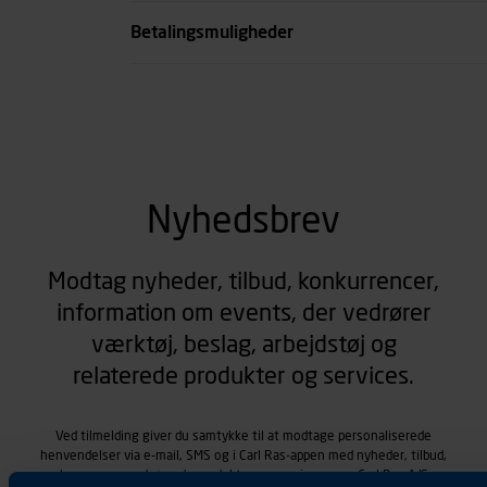
Totallængde mm
Betalingsmuligheder
se all spec
Nyhedsbrev
Modtag nyheder, tilbud, konkurrencer,
information om events, der vedrører
værktøj, beslag, arbejdstøj og
relaterede produkter og services.
Ved tilmelding giver du samtykke til at modtage personaliserede
henvendelser via e-mail, SMS og i Carl Ras-appen med nyheder, tilbud,
kampagner vedrørende produkter og services, som Carl Ras A/S