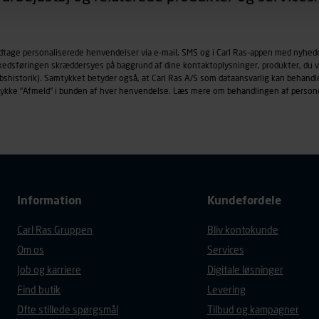
øringscookies med det formål at spore besøgende på vores hj
under vise annoncer, der er relevante (profilering). Til dette for
odtage personaliserede henvendelser via e-mail, SMS og i Carl Ras-appen med nyhed
af vores platforme (hjemmeside og app), herunder færden på si
rkedsføringen skræddersyes på baggrund af dine kontaktoplysninger, produkter, du v
r besøges, browsertype, søgeord, IP-adresse, informationer om 
købshistorik). Samtykket betyder også, at Carl Ras A/S som dataansvarlig kan beha
tures, der anvendes.
trykke "Afmeld" i bunden af hver henvendelse. Læs mere om behandlingen af person
es
persondatapolitik
, der indeholder yderligere information om b
Information
Kundefordele
Carl Ras Gruppen
Bliv kontokunde
Om os
Services
Job og karriere
Digitale løsninger
Find butik
Levering
Ofte stillede spørgsmål
Tilbud og kampagner