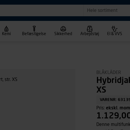
Hele sortiment
Kemi
Befæstigelse
Sikkerhed
Arbejdstøj
El & VVS
BLÅKLÄDER
Hybridja
XS
VARENR: 6313
Pris:
ekskl. mo
1.129,0
Denne multifunkt