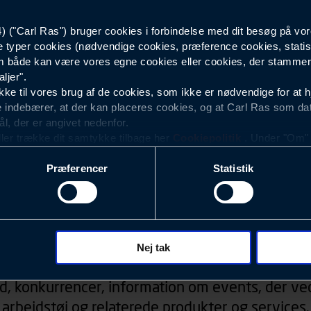
("Carl Ras") bruger cookies i forbindelse med dit besøg på vor
Dame
e typer cookies (nødvendige cookies, præference cookies, statis
 både kan være vores egne cookies eller cookies, der stammer f
ljer".
e til vores brug af de cookies, som ikke er nødvendige for at 
 indebærer, at der kan placeres cookies, og at Carl Ras som da
ål, der er angivet nedenfor.
ller trække dit samtykke tilbage her
Cookiepolitik
. Under "Om" k
ookies.
Præferencer
Statistik
okies med det formål at optimere design, brugervenlighed og eff
r analyser af, hvilke oplysninger der er mest populære, og so
ndles der personoplysninger om brugen af vores platforme (hjemm
, hvad der klikkes på, sider/indhold der besøges, browsertype, 
Nyhedsbrev
 (computer, smartphone mv.) samt de features, der anvendes.
Nej tak
ecookies for at vores hjemmeside kan huske oplysninger, der
d, konkurrencer, information om events, der ved
rer sig på. Til dette formål behandles der personoplysninger om
arbejdstøj og relaterede produkter og services.