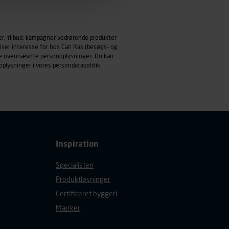
emmeside og apps med
mål behandles der
er, tilbud, kampagner vedrørende produkter
derne, tidspunkt, hvad der
iser interesse for hos Carl Ras (besøgs- og
enhedstype (computer,
ndle ovennævnte personoplysninger. Du kan
oplysninger i vores
persondatapolitik
.
ehandling af
Inspiration
Specialisten
Produktløsninger
Certificeret byggeri
Mærker