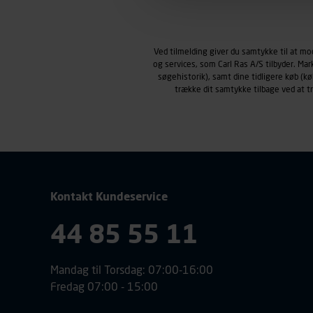
Markedsføringscookies
Carl Ras anvender markedsf
henblik på markedsføring, her
Ved tilmelding giver du samtykke til at m
personoplysninger om brugen 
og services, som Carl Ras A/S tilbyder. Ma
klikkes på, sider/indhold de
søgehistorik), samt dine tidligere køb (
smartphone mv.) samt de fea
trække dit samtykke tilbage ved at 
Vi henviser endvidere til vor
personoplysninger.
Kontakt Kundeservice
44 85 55 11
Mandag til Torsdag: 07:00-16:00
Fredag 07:00 - 15:00