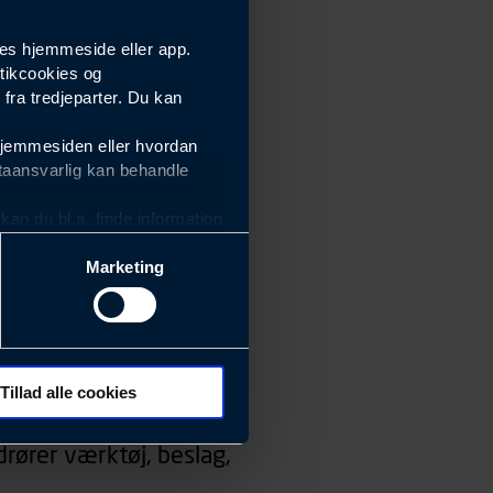
es hjemmeside eller app.
tikcookies og
ra tredjeparter. Du kan
hjemmesiden eller hvordan
taansvarlig kan behandle
an du bl.a. finde information
Marketing
ektiviteten af vores
m derfor skal være nemme at
eside og app), herunder
søgeord, IP-adresse,
Tillad alle cookies
 ændrer den måde
rører værktøj, beslag,
 dit foretrukne sprog, og den