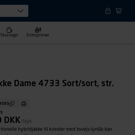
Skurvogn
Entreprenør
kke Dame 4733 Sort/sort, str.
9565
ms
0 DKK
/Styk
ionelle hybridjakke til kvinder med tovejs-lynlås kan