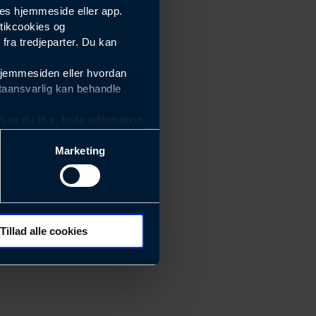
es hjemmeside eller app.
tikcookies og
ra tredjeparter. Du kan
hjemmesiden eller hvordan
taansvarlig kan behandle
an du bl.a. finde information
Marketing
ektiviteten af vores
m derfor skal være nemme at
eside og app), herunder
søgeord, IP-adresse,
Tillad alle cookies
rører værktøj, beslag,
 ændrer den måde
 dit foretrukne sprog, og den