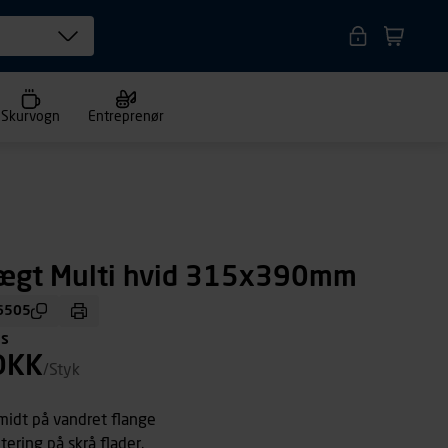
Skurvogn
Entreprenør
ægt Multi hvid 315x390mm
6505
ms
DKK
/Styk
idt på vandret flange
tering på skrå flader.