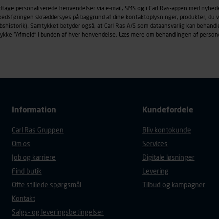
øringscookies med det formål at spore besøgende på vores hj
odtage personaliserede henvendelser via e-mail, SMS og i Carl Ras-appen med nyhed
under vise annoncer, der er relevante (profilering). Til dette for
rkedsføringen skræddersyes på baggrund af dine kontaktoplysninger, produkter, du v
af vores platforme (hjemmeside og app), herunder færden på si
købshistorik). Samtykket betyder også, at Carl Ras A/S som dataansvarlig kan beha
trykke "Afmeld" i bunden af hver henvendelse. Læs mere om behandlingen af person
r besøges, browsertype, søgeord, IP-adresse, informationer om 
tures, der anvendes.
es
persondatapolitik
, der indeholder yderligere information om b
Information
Kundefordele
Carl Ras Gruppen
Bliv kontokunde
Om os
Services
Job og karriere
Digitale løsninger
Find butik
Levering
Ofte stillede spørgsmål
Tilbud og kampagner
Kontakt
Salgs- og leveringsbetingelser