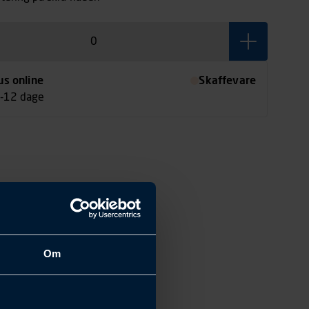
us online
Skaffevare
7-12 dage
Om