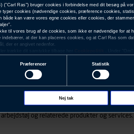
("Carl Ras") bruger cookies i forbindelse med dit besøg på vor
e typer cookies (nødvendige cookies, præference cookies, statis
4
 både kan være vores egne cookies eller cookies, der stammer f
ljer".
e til vores brug af de cookies, som ikke er nødvendige for at 
 indebærer, at der kan placeres cookies, og at Carl Ras som da
ål, der er angivet nedenfor.
ller trække dit samtykke tilbage her
Cookiepolitik
. Under "Om" k
ookies.
Præferencer
Statistik
okies med det formål at optimere design, brugervenlighed og eff
r analyser af, hvilke oplysninger der er mest populære, og so
ndles der personoplysninger om brugen af vores platforme (hjemm
Nyhedsbrev
, hvad der klikkes på, sider/indhold der besøges, browsertype, 
 (computer, smartphone mv.) samt de features, der anvendes.
Nej tak
d, konkurrencer, information om events, der ved
ecookies for at vores hjemmeside kan huske oplysninger, der
arbejdstøj og relaterede produkter og services.
rer sig på. Til dette formål behandles der personoplysninger om