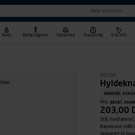
Hele sortiment
Kemi
Befæstigelse
Sikkerhed
Arbejdstøj
El & VVS
ROLIBA
Hyldekn
VARENR: 4360
Pris:
ekskl. mo
203,00 
Stål, hvidlakeret.
Bæreevne målt m
Velegnet til mon