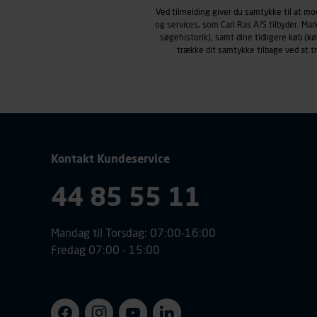
Carl Ras anvender markedsf
Ved tilmelding giver du samtykke til at m
henblik på markedsføring, her
og services, som Carl Ras A/S tilbyder. Ma
personoplysninger om brugen 
søgehistorik), samt dine tidligere køb (
trække dit samtykke tilbage ved at 
klikkes på, sider/indhold de
smartphone mv.) samt de fea
Vi henviser endvidere til vor
personoplysninger.
Kontakt Kundeservice
44 85 55 11
Mandag til Torsdag: 07:00-16:00
Fredag 07:00 - 15:00