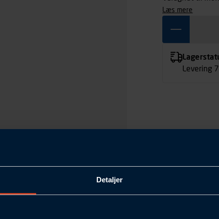
læs mere
Lagerstat
Levering 
Detaljer
Hvid-lakeret
315 x 390