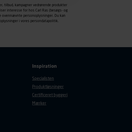
emmeside og apps med
er, tilbud, kampagner vedrørende produkter
mål behandles der
iser interesse for hos Carl Ras (besøgs- og
derne, tidspunkt, hvad der
ndle ovennævnte personoplysninger. Du kan
oplysninger i vores
persondatapolitik
.
enhedstype (computer,
ehandling af
Inspiration
Specialisten
Produktløsninger
Certificeret byggeri
Mærker