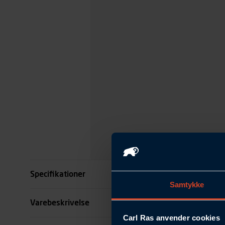
Specifikationer
Samtykke
Overflade
Varebeskrivelse
Carl Ras anvender cookies
Dimension mm