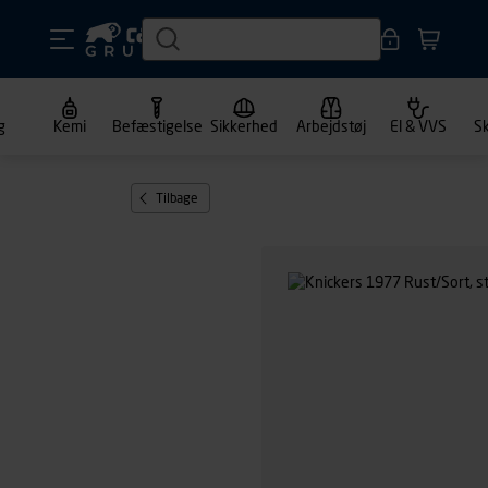
g
Kemi
Befæstigelse
Sikkerhed
Arbejdstøj
El & VVS
S
Tilbage