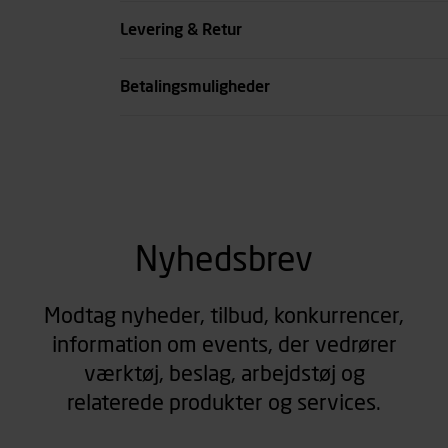
Livvidde cm
Levering & Retur
se all spec
Betalingsmuligheder
Nyhedsbrev
Modtag nyheder, tilbud, konkurrencer,
information om events, der vedrører
værktøj, beslag, arbejdstøj og
relaterede produkter og services.