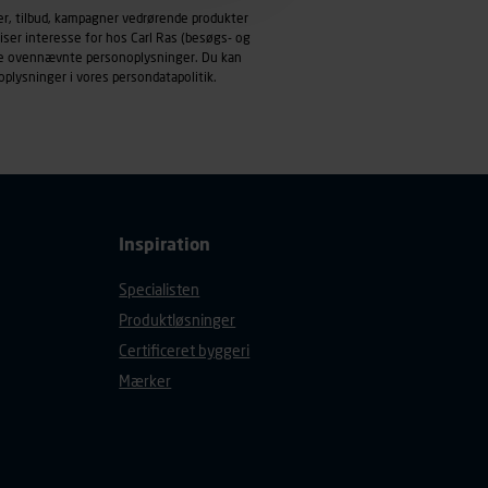
emmeside og apps med
er, tilbud, kampagner vedrørende produkter
mål behandles der
iser interesse for hos Carl Ras (besøgs- og
derne, tidspunkt, hvad der
ndle ovennævnte personoplysninger. Du kan
oplysninger i vores
persondatapolitik
.
enhedstype (computer,
ehandling af
Inspiration
Specialisten
Produktløsninger
Certificeret byggeri
Mærker