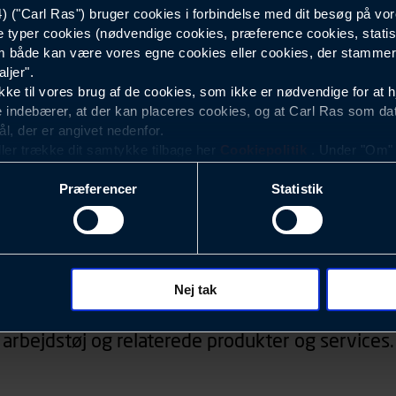
("Carl Ras") bruger cookies i forbindelse med dit besøg på vor
e typer cookies (nødvendige cookies, præference cookies, statis
750
 både kan være vores egne cookies eller cookies, der stammer f
ljer".
e til vores brug af de cookies, som ikke er nødvendige for at 
 indebærer, at der kan placeres cookies, og at Carl Ras som da
ål, der er angivet nedenfor.
ller trække dit samtykke tilbage her
Cookiepolitik
. Under "Om" k
ookies.
Præferencer
Statistik
okies med det formål at optimere design, brugervenlighed og eff
r analyser af, hvilke oplysninger der er mest populære, og so
ndles der personoplysninger om brugen af vores platforme (hjemm
Nyhedsbrev
, hvad der klikkes på, sider/indhold der besøges, browsertype, 
 (computer, smartphone mv.) samt de features, der anvendes.
Nej tak
d, konkurrencer, information om events, der ved
ecookies for at vores hjemmeside kan huske oplysninger, der
arbejdstøj og relaterede produkter og services.
rer sig på. Til dette formål behandles der personoplysninger om