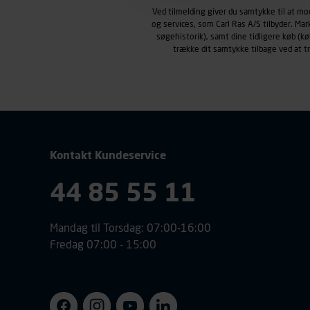
Carl Ras anvender markedsf
Ved tilmelding giver du samtykke til at m
henblik på markedsføring, her
og services, som Carl Ras A/S tilbyder. Ma
personoplysninger om brugen 
søgehistorik), samt dine tidligere køb (
trække dit samtykke tilbage ved at 
klikkes på, sider/indhold de
smartphone mv.) samt de fea
Vi henviser endvidere til vor
personoplysninger.
Kontakt Kundeservice
44 85 55 11
Mandag til Torsdag: 07:00-16:00
Fredag 07:00 - 15:00