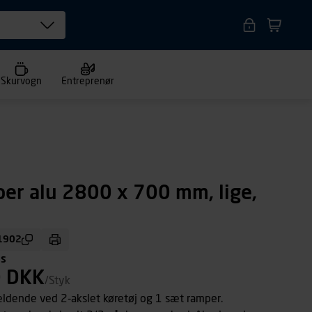
Skurvogn
Entreprenør
er alu 2800 x 700 mm, lige,
1902
ms
0 DKK
/Styk
ældende ved 2-akslet køretøj og 1 sæt ramper.