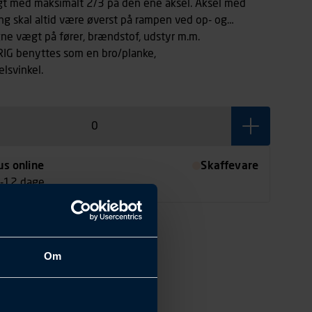
gt med maksimalt 2/3 på den ene aksel. Aksel med
ng skal altid være øverst på rampen ved op- og
e vægt på fører, brændstof, udstyr m.m.
G benyttes som en bro/planke,
lsvinkel.
us online
Skaffevare
7-12 dage
Om