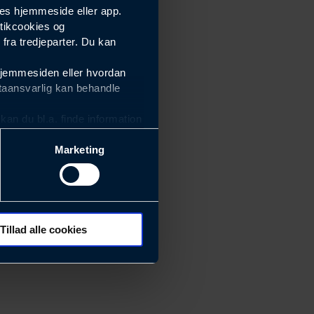
es hjemmeside eller app.
tikcookies og
ra tredjeparter. Du kan
hjemmesiden eller hvordan
taansvarlig kan behandle
an du bl.a. finde information
Marketing
ektiviteten af vores
m derfor skal være nemme at
eside og app), herunder
søgeord, IP-adresse,
Tillad alle cookies
rører værktøj, beslag,
 ændrer den måde
 dit foretrukne sprog, og den