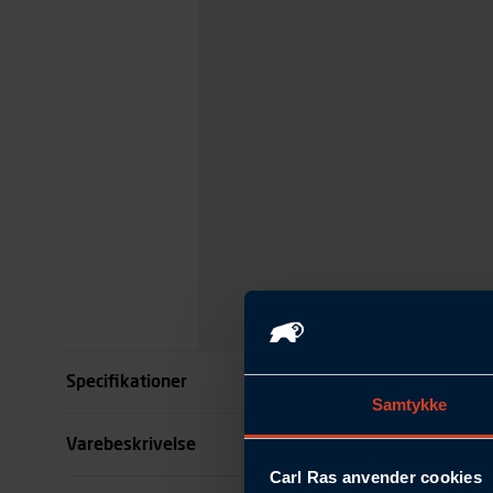
Specifikationer
Samtykke
Længde mm
Varebeskrivelse
Carl Ras anvender cookies
Bredde mm