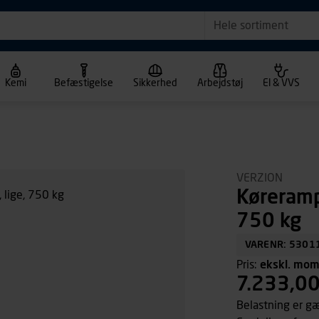
Hele sortiment
Kemi
Befæstigelse
Sikkerhed
Arbejdstøj
El & VVS
VERZION
Køreramp
750 kg
VARENR: 5301
Pris:
ekskl. mo
7.233,0
Belastning er g