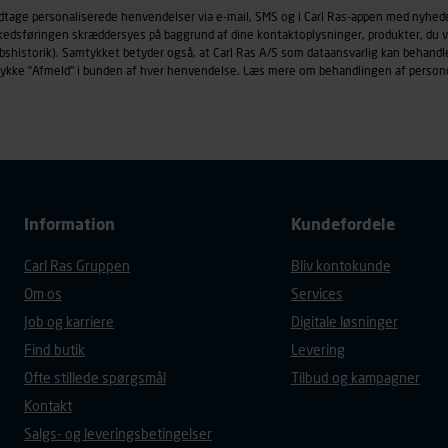
øringscookies med det formål at spore besøgende på vores hj
odtage personaliserede henvendelser via e-mail, SMS og i Carl Ras-appen med nyhed
under vise annoncer, der er relevante (profilering). Til dette for
rkedsføringen skræddersyes på baggrund af dine kontaktoplysninger, produkter, du v
af vores platforme (hjemmeside og app), herunder færden på si
købshistorik). Samtykket betyder også, at Carl Ras A/S som dataansvarlig kan beha
trykke "Afmeld" i bunden af hver henvendelse. Læs mere om behandlingen af person
r besøges, browsertype, søgeord, IP-adresse, informationer om 
tures, der anvendes.
es
persondatapolitik
, der indeholder yderligere information om b
Information
Kundefordele
Carl Ras Gruppen
Bliv kontokunde
Om os
Services
Job og karriere
Digitale løsninger
Find butik
Levering
Ofte stillede spørgsmål
Tilbud og kampagner
Kontakt
Salgs- og leveringsbetingelser