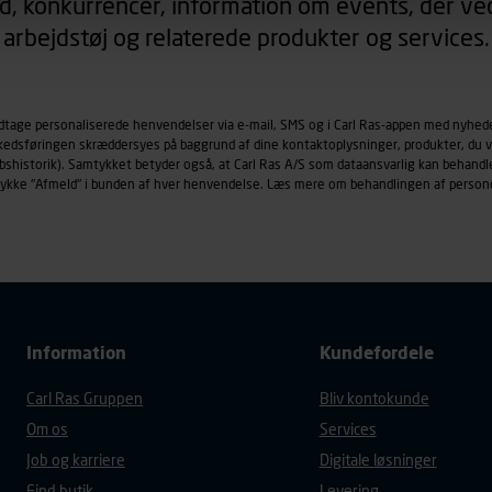
d, konkurrencer, information om events, der ved
arbejdstøj og relaterede produkter og services.
øringscookies med det formål at spore besøgende på vores hj
under vise annoncer, der er relevante (profilering). Til dette for
af vores platforme (hjemmeside og app), herunder færden på si
odtage personaliserede henvendelser via e-mail, SMS og i Carl Ras-appen med nyhed
r besøges, browsertype, søgeord, IP-adresse, informationer om 
rkedsføringen skræddersyes på baggrund af dine kontaktoplysninger, produkter, du v
tures, der anvendes.
købshistorik). Samtykket betyder også, at Carl Ras A/S som dataansvarlig kan beha
es
persondatapolitik
, der indeholder yderligere information om b
trykke "Afmeld" i bunden af hver henvendelse. Læs mere om behandlingen af person
Information
Kundefordele
Carl Ras Gruppen
Bliv kontokunde
Om os
Services
Job og karriere
Digitale løsninger