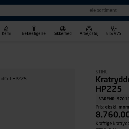
Hele sortiment
Kemi
Befæstigelse
Sikkerhed
Arbejdstøj
El & VVS
STIHL
Kratrydd
HP225
VARENR: 5701
Pris:
ekskl. mo
8.760,0
Kraftige kratryd