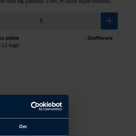
or med høj ydeevne. STIHL M-Tronic styrer motoren
 Nem at starte takket være STIHL ErgoStart. Som
et med rundsavsklinge. De opvarmede greb varmer
er et bedre greb.
us online
Skaffevare
7-12 dage
Om