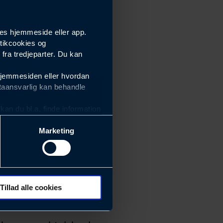
es hjemmeside eller app.
tikcookies og
ra tredjeparter. Du kan
hjemmesiden eller hvordan
taansvarlig kan behandle
an du bl.a. finde information
Marketing
ektiviteten af vores
m derfor skal være nemme at
eside og app), herunder
søgeord, IP-adresse,
Tillad alle cookies
 ændrer den måde
 dit foretrukne sprog, og den