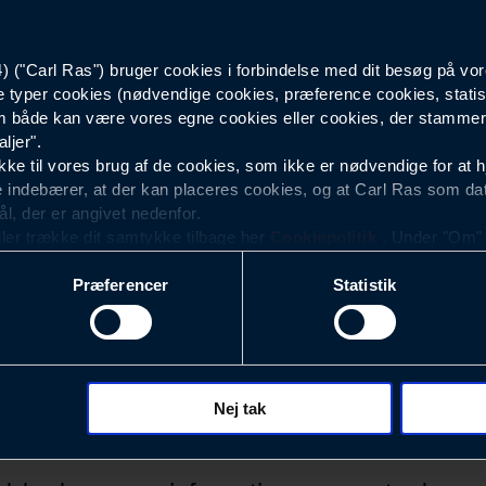
3,3
("Carl Ras") bruger cookies i forbindelse med dit besøg på vor
e typer cookies (nødvendige cookies, præference cookies, statis
102
 både kan være vores egne cookies eller cookies, der stammer f
ljer".
9.4
e til vores brug af de cookies, som ikke er nødvendige for at 
 indebærer, at der kan placeres cookies, og at Carl Ras som da
ål, der er angivet nedenfor.
ller trække dit samtykke tilbage her
Cookiepolitik
. Under "Om" k
ookies.
Præferencer
Statistik
okies med det formål at optimere design, brugervenlighed og eff
r analyser af, hvilke oplysninger der er mest populære, og so
ndles der personoplysninger om brugen af vores platforme (hjemm
, hvad der klikkes på, sider/indhold der besøges, browsertype, 
 (computer, smartphone mv.) samt de features, der anvendes.
Nej tak
Nyhedsbrev
ecookies for at vores hjemmeside kan huske oplysninger, der
rer sig på. Til dette formål behandles der personoplysninger om