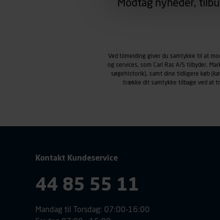
Modtag nyheder, tilbu
region, du befinder dig i.
Markedsføringscookies
Carl Ras anvender markedsf
henblik på markedsføring, her
personoplysninger om brugen 
Ved tilmelding giver du samtykke til at m
klikkes på, sider/indhold de
og services, som Carl Ras A/S tilbyder. Ma
smartphone mv.) samt de fea
søgehistorik), samt dine tidligere køb (
Vi henviser endvidere til vor
trække dit samtykke tilbage ved at 
personoplysninger.
Kontakt Kundeservice
44 85 55 11
Mandag til Torsdag: 07:00-16:00