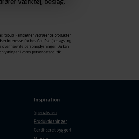
rører værktøj, beslag,
emmeside og apps med
mål behandles der
derne, tidspunkt, hvad der
er, tilbud, kampagner vedrørende produkter
enhedstype (computer,
iser interesse for hos Carl Ras (besøgs- og
ndle ovennævnte personoplysninger. Du kan
ehandling af
oplysninger i vores
persondatapolitik
.
Inspiration
Specialisten
Produktløsninger
Certificeret byggeri