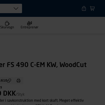
Skurvogn
Entreprenør
er FS 490 C-EM KW, WoodCut
1610
ms
0 DKK
/Styk
der i savkonstruktion med kort skaft. Meget effektiv