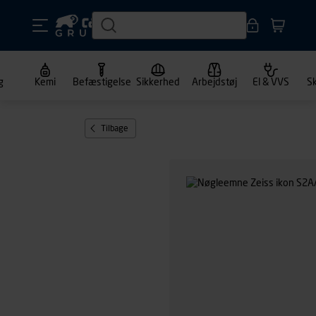
g
Kemi
Befæstigelse
Sikkerhed
Arbejdstøj
El & VVS
S
Tilbage