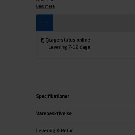
Ikon. Stål.
læs mere
Lagerstatus online
Levering 7-12 dage
Specifikationer
Kode
Varebeskrivelse
se all spec
Levering & Retur