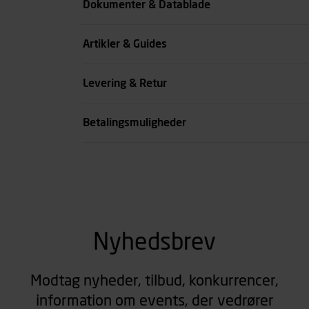
Dokumenter & Datablade
Farve
Artikler & Guides
se all spec
Levering & Retur
Betalingsmuligheder
Nyhedsbrev
Modtag nyheder, tilbud, konkurrencer,
information om events, der vedrører