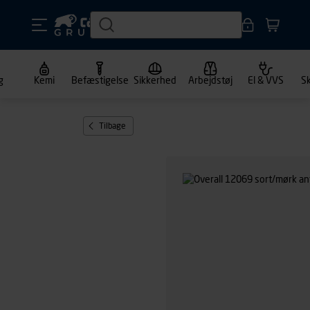
g
Kemi
Befæstigelse
Sikkerhed
Arbejdstøj
El & VVS
S
Tilbage