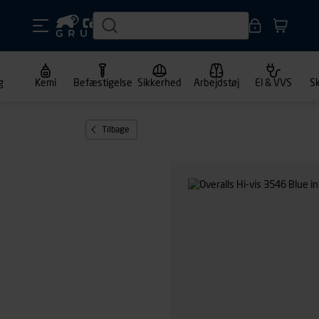
g
Kemi
Befæstigelse
Sikkerhed
Arbejdstøj
El & VVS
S
Tilbage