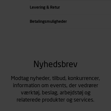
Farve
Levering & Retur
se all spec
Betalingsmuligheder
Nyhedsbrev
Modtag nyheder, tilbud, konkurrencer,
information om events, der vedrører
værktøj, beslag, arbejdstøj og
relaterede produkter og services.