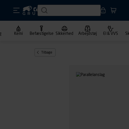
g
Kemi
Befæstigelse
Sikkerhed
Arbejdstøj
El & VVS
S
Tilbage