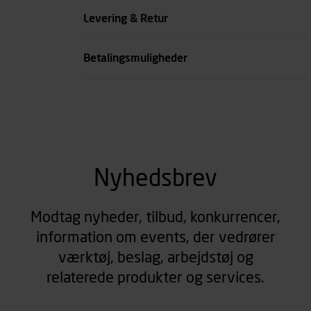
Højde mm
Levering & Retur
se all spec
Betalingsmuligheder
Nyhedsbrev
Modtag nyheder, tilbud, konkurrencer,
information om events, der vedrører
værktøj, beslag, arbejdstøj og
relaterede produkter og services.