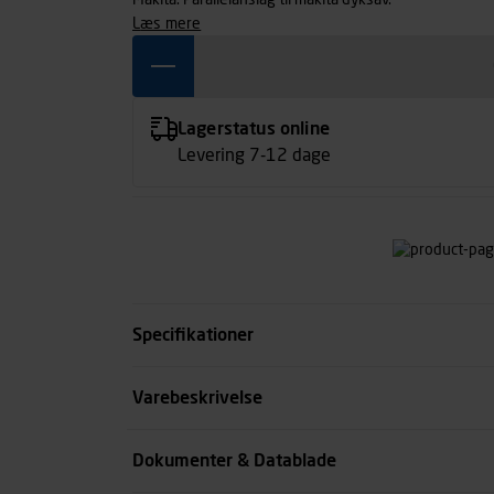
Makita. Parallelanslag til makita dyksav.
læs mere
Lagerstatus online
Levering 7-12 dage
Specifikationer
Længde mm
Varebeskrivelse
Bredde mm
Dokumenter & Datablade