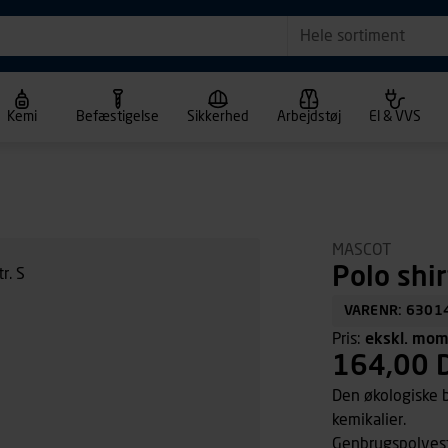
Hele sortiment
Kemi
Befæstigelse
Sikkerhed
Arbejdstøj
El & VVS
MASCOT
Polo shi
VARENR: 6301
Pris:
ekskl. mo
164,00 
Den økologiske b
kemikalier.
Genbrugspolyeste