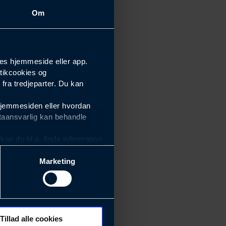
Om
es hjemmeside eller app.
tikcookies og
ra tredjeparter. Du kan
hjemmesiden eller hvordan
taansvarlig kan behandle
an du bl.a. finde information
Marketing
ektiviteten af vores
m derfor skal være nemme at
eside og app), herunder
søgeord, IP-adresse,
Tillad alle cookies