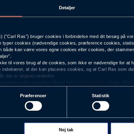
Detaljer
S
Mørkeblå
("Carl Ras") bruger cookies i forbindelse med dit besøg på vor
e typer cookies (nødvendige cookies, præference cookies, statis
Herre
 både kan være vores egne cookies eller cookies, der stammer f
ljer".
e til vores brug af de cookies, som ikke er nødvendige for at 
 indebærer, at der kan placeres cookies, og at Carl Ras som da
ål, der er angivet nedenfor.
ller trække dit samtykke tilbage her
Cookiepolitik
. Under "Om" k
ookies.
Præferencer
Statistik
okies med det formål at optimere design, brugervenlighed og eff
r analyser af, hvilke oplysninger der er mest populære, og so
ndles der personoplysninger om brugen af vores platforme (hjemm
, hvad der klikkes på, sider/indhold der besøges, browsertype, 
 (computer, smartphone mv.) samt de features, der anvendes.
Nej tak