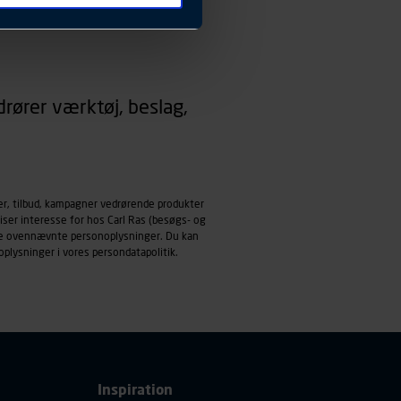
 ændrer den måde
 dit foretrukne sprog, og den
emmeside og apps med
rører værktøj, beslag,
mål behandles der
derne, tidspunkt, hvad der
enhedstype (computer,
ehandling af
er, tilbud, kampagner vedrørende produkter
iser interesse for hos Carl Ras (besøgs- og
ndle ovennævnte personoplysninger. Du kan
oplysninger i vores
persondatapolitik
.
Inspiration