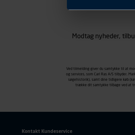
Præferencer
Carl Ras anvender præferenc
hjemmesiden ser ud eller opfø
region, du befinder dig i.
Markedsføringscookies
Carl Ras anvender markedsf
Modtag nyheder, tilbu
henblik på markedsføring, her
personoplysninger om brugen 
klikkes på, sider/indhold de
smartphone mv.) samt de fea
Vi henviser endvidere til vor
Ved tilmelding giver du samtykke til at m
personoplysninger.
og services, som Carl Ras A/S tilbyder. Ma
søgehistorik), samt dine tidligere køb (
trække dit samtykke tilbage ved at 
Kontakt Kundeservice