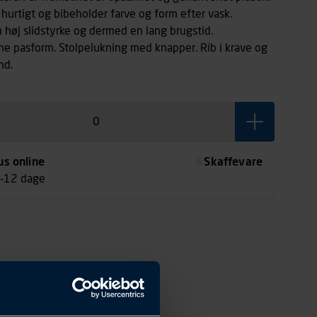
r hurtigt og bibeholder farve og form efter vask.
n høj slidstyrke og dermed en lang brugstid.
e pasform. Stolpelukning med knapper. Rib i krave og
nd.
us online
Skaffevare
7-12 dage