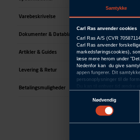
Samtykke
Størrelse
Varebeskrivelse
Carl Ras anvender cookies
Farve
Dokumenter & Datablade
Carl Ras A/S (CVR 70587114) 
Carl Ras anvender forskellig
Køn
markedsføringscookies), som
Artikler & Guides
se all specifikationer
læse mere herom under "Deta
Nedenfor kan du give samtykk
Levering & Retur
appen fungerer. Dit samtykke
personoplysninger til de form
Du kan til enhver tid ændre e
Betalingsmuligheder
om blokering og sletning af c
Samtykkevalg
Statistikcookies
Nødvendig
Carl Ras anvender statistikco
hjemmeside og apps, herunde
finde. Til dette formål beha
færden på siderne, tidspunkt
informationer om enhedstype