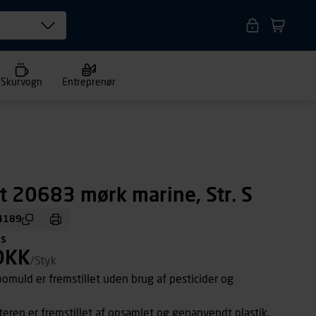
Skurvogn
Entreprenør
rt 20683 mørk marine, Str. S
4189
ms
DKK
/Styk
omuld er fremstillet uden brug af pesticider og
ren er fremstillet af opsamlet og genanvendt plastik.