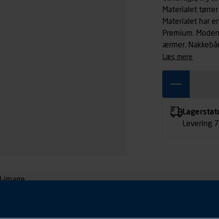
Materialet tørre
Materialet har e
Premium. Modern
ærmer. Nakkebå
læs mere
Lagerstat
Levering 