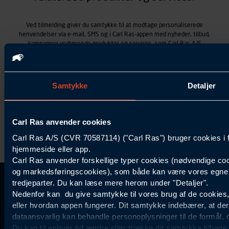
Ved tilmelding giver du samtykke til at modtage personaliserede
henvendelser via e-mail, SMS og i Carl Ras-appen med nyheder, tilbud,
kampagner vedrørende produkter og services, som Carl Ras A/S
tilbyder. Markedsføringen skræddersyes på baggrund af dine
kontaktoplysninger, produkter, du viser interesse for hos Carl Ras
(besøgs- og søgehistorik), samt dine tidligere køb (købshistorik).
Samtykket betyder også, at Carl Ras A/S som dataansvarlig kan
Samtykke
Detaljer
behandle ovennævnte personoplysninger. Du kan trække dit
samtykke tilbage ved at trykke "Afmeld" i bunden af hver
henvendelse. Læs mere om behandlingen af personoplysninger i
vores
persondatapolitik
.
Carl Ras anvender cookies
Carl Ras A/S (CVR 70587114) ("Carl Ras") bruger cookies i 
hjemmeside eller app.
Carl Ras anvender forskellige typer cookies (nødvendige coo
og markedsføringscookies), som både kan være vores egne c
tredjeparter. Du kan læse mere herom under "Detaljer".
Kontakt Kundeservice
Information
Kundefordele
Inspiration
Nedenfor kan du give samtykke til vores brug af de cookies
Carl Ras Gruppen
Bliv kontokunde
Specialisten
44 85 55
eller hvordan appen fungerer. Dit samtykke indebærer, at de
Om os
Services
Produktløsninger
dataansvarlig kan behandle personoplysninger til de formål, 
11
Job og karriere
Digitale løsninger
Certificeret byggeri
Du kan til enhver tid ændre eller trække dit samtykke tilbage