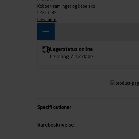
L-serien
Kobber-samlinger og kabelsko
L22 CU 35
læs mere
Lagerstatus online
Levering 7-12 dage
Specifikationer
Kæbeprofil
Varebeskrivelse
Passer til rør systemer
Rørformed