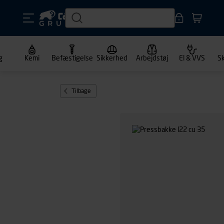
g
Kemi
Befæstigelse
Sikkerhed
Arbejdstøj
El & VVS
S
Tilbage