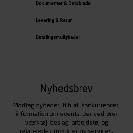
Dokumenter & Datablade
Type
Rørformed
Levering & Retur
se all spec
Betalingsmuligheder
Nyhedsbrev
Modtag nyheder, tilbud, konkurrencer,
information om events, der vedrører
værktøj, beslag, arbejdstøj og
relaterede produkter og services.