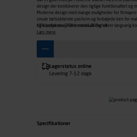
Gør et godt indtryk. Moderne bukser med eneståend
design der kombinerer den rigtige funktionalitet og ma
Moderne design med mange muligheder for firmaprofi
smule tætsiddende pasform og forbøjede ben for maks
og elastisk easy-care materiale der sikrer langvarig 
65% polyester/35% bomuld, 260 g/m².
med mobiltelefonlomme og lettilgængelig lomme til k
læs mere
Lagerstatus online
Levering 7-12 dage
Specifikationer