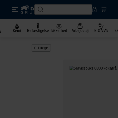
g
Kemi
Befæstigelse
Sikkerhed
Arbejdstøj
El & VVS
S
Tilbage