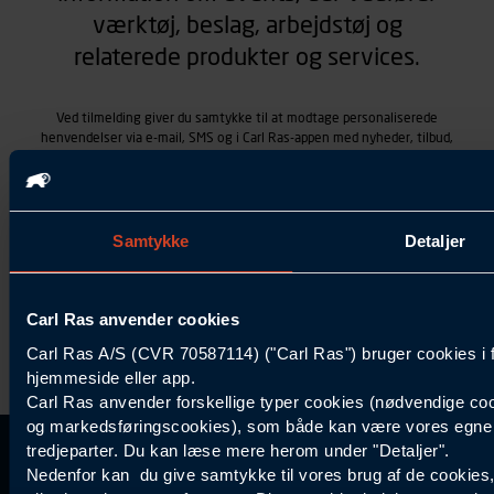
værktøj, beslag, arbejdstøj og
relaterede produkter og services.
Ved tilmelding giver du samtykke til at modtage personaliserede
henvendelser via e-mail, SMS og i Carl Ras-appen med nyheder, tilbud,
kampagner vedrørende produkter og services, som Carl Ras A/S
tilbyder. Markedsføringen skræddersyes på baggrund af dine
kontaktoplysninger, produkter, du viser interesse for hos Carl Ras
(besøgs- og søgehistorik), samt dine tidligere køb (købshistorik).
Samtykket betyder også, at Carl Ras A/S som dataansvarlig kan
Samtykke
Detaljer
behandle ovennævnte personoplysninger. Du kan trække dit
samtykke tilbage ved at trykke "Afmeld" i bunden af hver
henvendelse. Læs mere om behandlingen af personoplysninger i
Carl Ras anvender cookies
vores
persondatapolitik
.
Carl Ras A/S (CVR 70587114) ("Carl Ras") bruger cookies i 
hjemmeside eller app.
Carl Ras anvender forskellige typer cookies (nødvendige coo
og markedsføringscookies), som både kan være vores egne c
tredjeparter. Du kan læse mere herom under "Detaljer".
Kontakt Kundeservice
Information
Kundefordele
Inspiration
Nedenfor kan du give samtykke til vores brug af de cookies
Carl Ras Gruppen
Bliv kontokunde
Specialisten