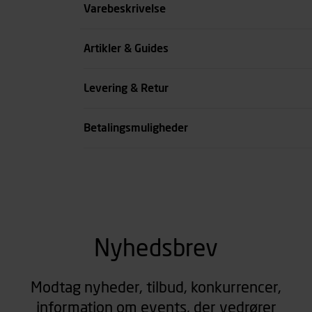
Størrelse
Varebeskrivelse
Benlængde cm
Artikler & Guides
Farve
Levering & Retur
se all spec
Betalingsmuligheder
Nyhedsbrev
Modtag nyheder, tilbud, konkurrencer,
information om events, der vedrører