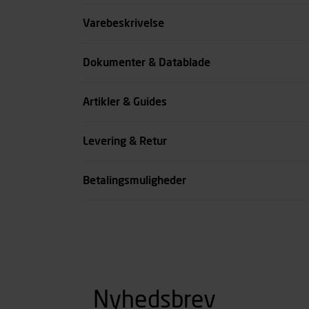
Størrelse
Varebeskrivelse
Benlængde cm
Dokumenter & Datablade
Farve
Artikler & Guides
se all spec
Levering & Retur
Betalingsmuligheder
Nyhedsbrev