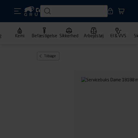
g
Kemi
Befæstigelse
Sikkerhed
Arbejdstøj
El & VVS
S
Tilbage