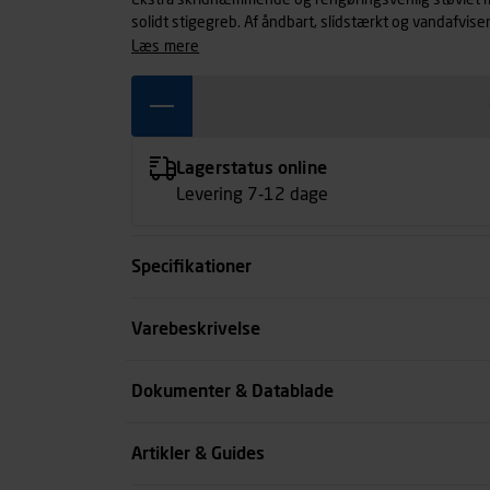
Ekstra skridhæmmende og rengøringsvenlig støvlet me
solidt stigegreb. Af åndbart, slidstærkt og vandafvis
tåforstærkning, metalfri, ESD-godkendt og PVC-fri. L
læs mere
forstærket glasfiber. Str. 35-50. S2 SRC.
Lagerstatus online
Levering 7-12 dage
Specifikationer
Størrelse
Varebeskrivelse
Farve
Dokumenter & Datablade
Køn
Artikler & Guides
se all spec