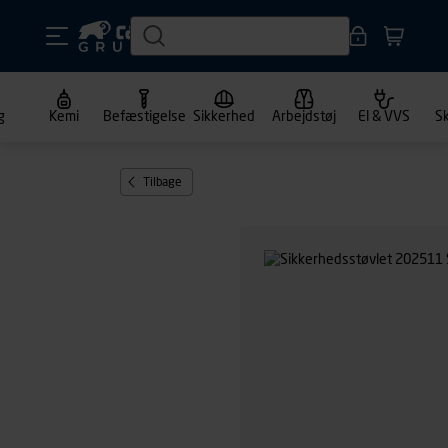
g
Kemi
Befæstigelse
Sikkerhed
Arbejdstøj
El & VVS
S
Tilbage