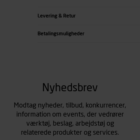
Køn
Levering & Retur
se all spec
Betalingsmuligheder
Nyhedsbrev
Modtag nyheder, tilbud, konkurrencer,
information om events, der vedrører
værktøj, beslag, arbejdstøj og
relaterede produkter og services.