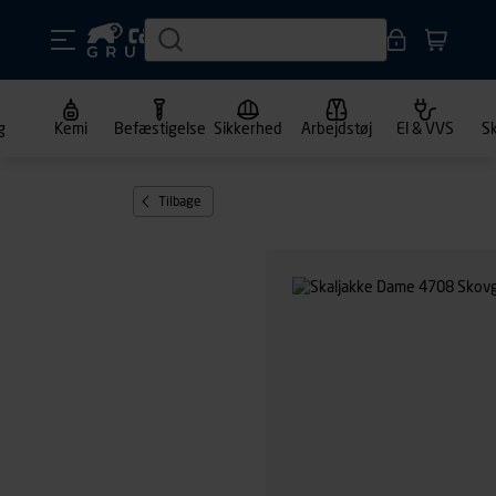
g
Kemi
Befæstigelse
Sikkerhed
Arbejdstøj
El & VVS
S
Tilbage