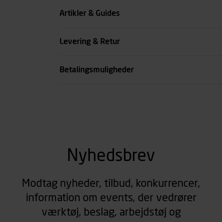
Tykkelse mm
Artikler & Guides
Skrue diameter mm
Levering & Retur
se all spec
Betalingsmuligheder
Nyhedsbrev
Modtag nyheder, tilbud, konkurrencer,
information om events, der vedrører
værktøj, beslag, arbejdstøj og