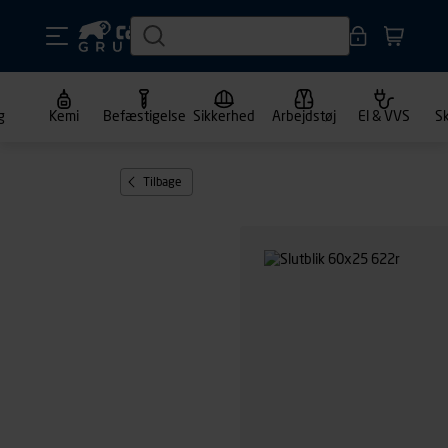
g
Kemi
Befæstigelse
Sikkerhed
Arbejdstøj
El & VVS
S
Tilbage