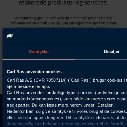
relaterede produkter og services.
Ved tilmelding giver du samtykke til at modtage personaliserede
henvendelser via e-mail, SMS og i Carl Ras-appen med nyheder, tilbud,
kampagner vedrørende produkter og services, som Carl Ras A/S
tilbyder. Markedsføringen skræddersyes på baggrund af dine
kontaktoplysninger, produkter, du viser interesse for hos Carl Ras
(besøgs- og søgehistorik), samt dine tidligere køb (købshistorik).
Samtykket betyder også, at Carl Ras A/S som dataansvarlig kan
Samtykke
Detaljer
behandle ovennævnte personoplysninger. Du kan trække dit
samtykke tilbage ved at trykke "Afmeld" i bunden af hver
henvendelse. Læs mere om behandlingen af personoplysninger i
vores
persondatapolitik
.
Carl Ras anvender cookies
Carl Ras A/S (CVR 70587114) ("Carl Ras") bruger cookies i 
hjemmeside eller app.
Carl Ras anvender forskellige typer cookies (nødvendige coo
og markedsføringscookies), som både kan være vores egne c
tredjeparter. Du kan læse mere herom under "Detaljer".
Kontakt Kundeservice
Information
Kundefordele
Inspiration
Nedenfor kan du give samtykke til vores brug af de cookies
Carl Ras Gruppen
Bliv kontokunde
Specialisten
eller hvordan appen fungerer. Dit samtykke indebærer, at de
44 85 55
Om os
Services
Produktløsninger
dataansvarlig kan behandle personoplysninger til de formål, 
Job og karriere
Digitale løsninger
Certificeret byggeri