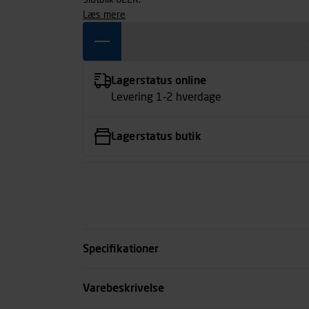
Slutblik 622R.
læs mere
Lagerstatus online
Levering 1-2 hverdage
Lagerstatus butik
Specifikationer
Overflade
Varebeskrivelse