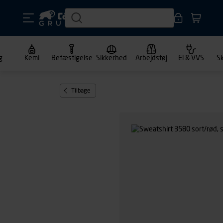
g
Kemi
Befæstigelse
Sikkerhed
Arbejdstøj
El & VVS
S
Tilbage