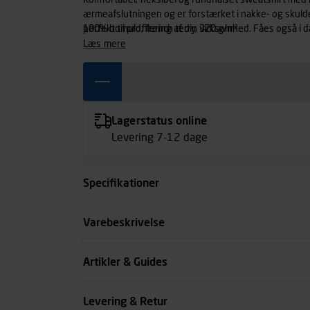
Komfortabel, fleksibel og rundhalset sweatshirt med k
ærmeafslutningen og er forstærket i nakke- og skul
perfekt til profilering af din virksomhed. Fåes også 
100% bomuld, french terry, 320 g/m²
læs mere
Lagerstatus online
Levering 7-12 dage
Specifikationer
Størrelse
Varebeskrivelse
Farve
Artikler & Guides
Køn
Levering & Retur