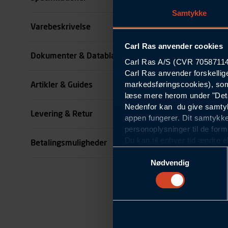
Samtykke
Størrelse
Varebeskrivelse
Carl Ras anvender cookies
Farve
Dokumenter & Datablade
Carl Ras A/S (CVR 70587114) 
Carl Ras anvender forskellig
Køn
markedsføringscookies), som
Artikler & Guides
se all specifikationer
læse mere herom under "Deta
Nedenfor kan du give samtykk
Levering & Retur
appen fungerer. Dit samtykke
personoplysninger til de form
Du kan til enhver tid ændre e
Betalingsmuligheder
om blokering og sletning af c
Samtykkevalg
Statistikcookies
Nødvendig
Carl Ras anvender statistikco
hjemmeside og apps, herunde
finde. Til dette formål beha
færden på siderne, tidspunkt
informationer om enhedstype