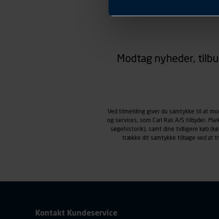
Præferencer
Carl Ras anvender præferenc
hjemmesiden ser ud eller opfø
region, du befinder dig i.
Markedsføringscookies
Carl Ras anvender markedsf
Modtag nyheder, tilbu
henblik på markedsføring, her
personoplysninger om brugen 
klikkes på, sider/indhold de
smartphone mv.) samt de fea
Vi henviser endvidere til vor
Ved tilmelding giver du samtykke til at m
personoplysninger.
og services, som Carl Ras A/S tilbyder. Ma
søgehistorik), samt dine tidligere køb (
trække dit samtykke tilbage ved at 
Kontakt Kundeservice