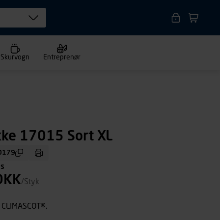
Skurvogn
Entreprenør
ke 17015 Sort XL
0179
ms
DKK
/Styk
 CLIMASCOT®.