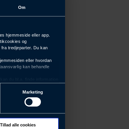
Om
es hjemmeside eller app.
tikcookies og
ra tredjeparter. Du kan
hjemmesiden eller hvordan
taansvarlig kan behandle
an du bl.a. finde information
Marketing
ektiviteten af vores
m derfor skal være nemme at
eside og app), herunder
søgeord, IP-adresse,
Tillad alle cookies