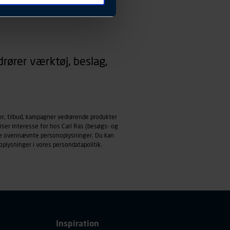
 ændrer den måde
 dit foretrukne sprog, og den
emmeside og apps med
rører værktøj, beslag,
mål behandles der
derne, tidspunkt, hvad der
enhedstype (computer,
ehandling af
er, tilbud, kampagner vedrørende produkter
iser interesse for hos Carl Ras (besøgs- og
ndle ovennævnte personoplysninger. Du kan
oplysninger i vores
persondatapolitik
.
Inspiration