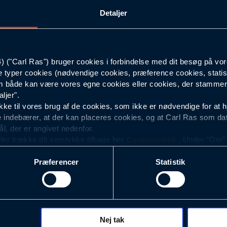
Detaljer
XL
Sort
("Carl Ras") bruger cookies i forbindelse med dit besøg på vor
e typer cookies (nødvendige cookies, præference cookies, statis
Unisex
 både kan være vores egne cookies eller cookies, der stammer f
ljer".
e til vores brug af de cookies, som ikke er nødvendige for at 
 indebærer, at der kan placeres cookies, og at Carl Ras som da
ål, der er angivet nedenfor.
ller trække dit samtykke tilbage her
Cookiepolitik
. Under "Om" k
ookies.
Præferencer
Statistik
okies med det formål at optimere design, brugervenlighed og eff
r analyser af, hvilke oplysninger der er mest populære, og so
ndles der personoplysninger om brugen af vores platforme (hjemm
, hvad der klikkes på, sider/indhold der besøges, browsertype, 
 (computer, smartphone mv.) samt de features, der anvendes.
Nej tak