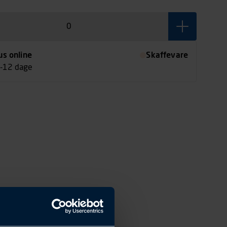
us online
Skaffevare
7-12 dage