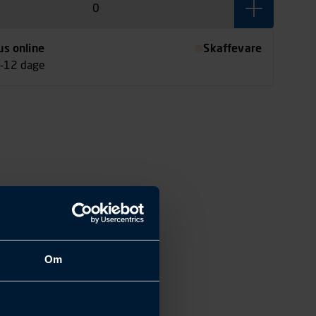
us online
Skaffevare
7-12 dage
Om