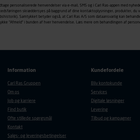
øringscookies med det formål at spore besøgende på vores hj
odtage personaliserede henvendelser via e-mail, SMS og i Carl Ras-appen med nyhed
under vise annoncer, der er relevante (profilering). Til dette for
rkedsføringen skræddersyes på baggrund af dine kontaktoplysninger, produkter, du v
af vores platforme (hjemmeside og app), herunder færden på si
købshistorik). Samtykket betyder også, at Carl Ras A/S som dataansvarlig kan beha
trykke "Afmeld" i bunden af hver henvendelse. Læs mere om behandlingen af person
r besøges, browsertype, søgeord, IP-adresse, informationer om 
tures, der anvendes.
es
persondatapolitik
, der indeholder yderligere information om b
Information
Kundefordele
Carl Ras Gruppen
Bliv kontokunde
Om os
Services
Job og karriere
Digitale løsninger
Find butik
Levering
Ofte stillede spørgsmål
Tilbud og kampagner
Kontakt
Salgs- og leveringsbetingelser