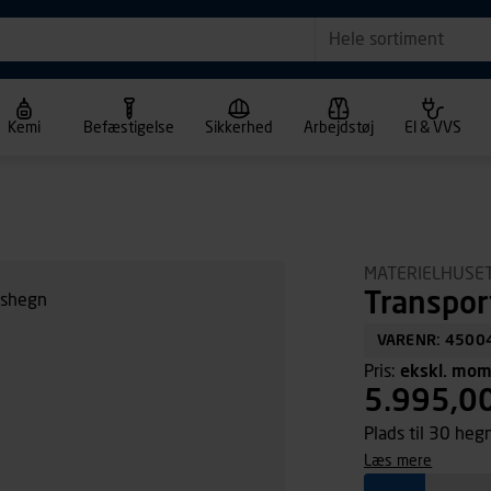
Hele sortiment
Kemi
Befæstigelse
Sikkerhed
Arbejdstøj
El & VVS
MATERIELHUSE
Transpor
VARENR: 4500
Pris:
ekskl. mo
5.995,0
Plads til 30 heg
læs mere