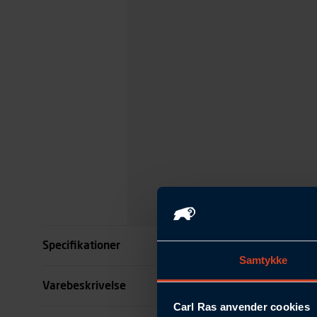
Specifikationer
Samtykke
Længde mm
Varebeskrivelse
Carl Ras anvender cookies
Bredde mm