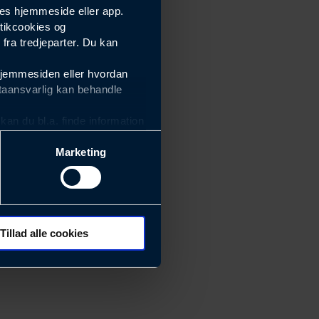
es hjemmeside eller app.
tikcookies og
ra tredjeparter. Du kan
hjemmesiden eller hvordan
taansvarlig kan behandle
an du bl.a. finde information
Marketing
ektiviteten af vores
m derfor skal være nemme at
eside og app), herunder
søgeord, IP-adresse,
Tillad alle cookies
rører værktøj, beslag,
 ændrer den måde
 dit foretrukne sprog, og den