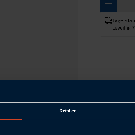
Lagerstat
Levering 
Detaljer
1200
180