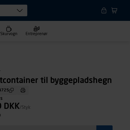
Skurvogn
Entreprenør
T
tcontainer til byggepladshegn
4725
ms
0 DKK
/Styk
n