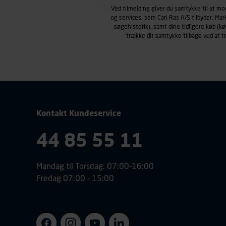
Carl Ras anvender markedsf
Ved tilmelding giver du samtykke til at m
henblik på markedsføring, her
og services, som Carl Ras A/S tilbyder. Ma
personoplysninger om brugen 
søgehistorik), samt dine tidligere køb (
trække dit samtykke tilbage ved at 
klikkes på, sider/indhold de
smartphone mv.) samt de fea
Vi henviser endvidere til vor
personoplysninger.
Kontakt Kundeservice
44 85 55 11
Mandag til Torsdag: 07:00-16:00
Fredag 07:00 - 15:00