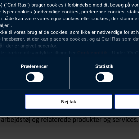
("Carl Ras") bruger cookies i forbindelse med dit besøg på vor
e typer cookies (nødvendige cookies, præference cookies, statis
120
 både kan være vores egne cookies eller cookies, der stammer f
ljer".
e til vores brug af de cookies, som ikke er nødvendige for at 
 indebærer, at der kan placeres cookies, og at Carl Ras som da
ål, der er angivet nedenfor.
ller trække dit samtykke tilbage her
Cookiepolitik
. Under "Om" k
ookies.
Præferencer
Statistik
okies med det formål at optimere design, brugervenlighed og eff
r analyser af, hvilke oplysninger der er mest populære, og so
ndles der personoplysninger om brugen af vores platforme (hjemm
Nyhedsbrev
, hvad der klikkes på, sider/indhold der besøges, browsertype, 
 (computer, smartphone mv.) samt de features, der anvendes.
Nej tak
d, konkurrencer, information om events, der ved
ecookies for at vores hjemmeside kan huske oplysninger, der
arbejdstøj og relaterede produkter og services.
rer sig på. Til dette formål behandles der personoplysninger om