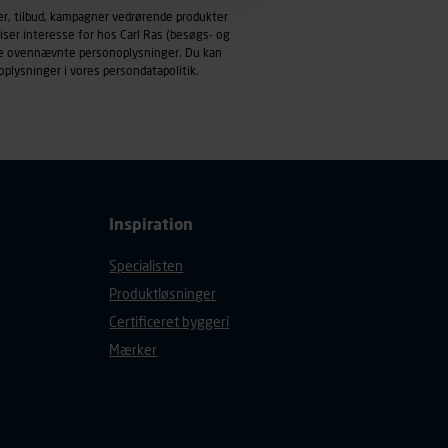
emmeside og apps med
er, tilbud, kampagner vedrørende produkter
mål behandles der
iser interesse for hos Carl Ras (besøgs- og
derne, tidspunkt, hvad der
ndle ovennævnte personoplysninger. Du kan
oplysninger i vores
persondatapolitik
.
enhedstype (computer,
ehandling af
Inspiration
Specialisten
Produktløsninger
Certificeret byggeri
Mærker