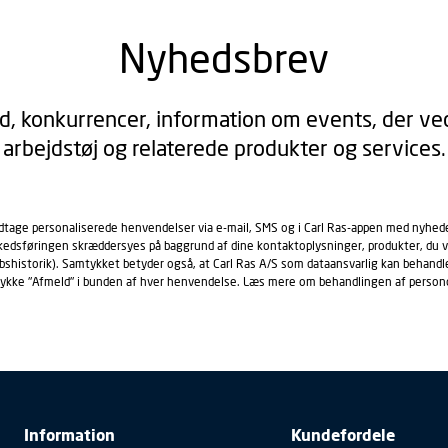
Nyhedsbrev
d, konkurrencer, information om events, der ved
arbejdstøj og relaterede produkter og services.
odtage personaliserede henvendelser via e-mail, SMS og i Carl Ras-appen med nyhed
rkedsføringen skræddersyes på baggrund af dine kontaktoplysninger, produkter, du v
købshistorik). Samtykket betyder også, at Carl Ras A/S som dataansvarlig kan beha
trykke "Afmeld" i bunden af hver henvendelse. Læs mere om behandlingen af person
Information
Kundefordele