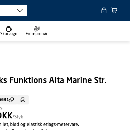
Skurvogn
Entreprenør
s Funktions Alta Marine Str.
6631
ms
DKK
/Styk
et, blød og elastisk etlags-metervare.