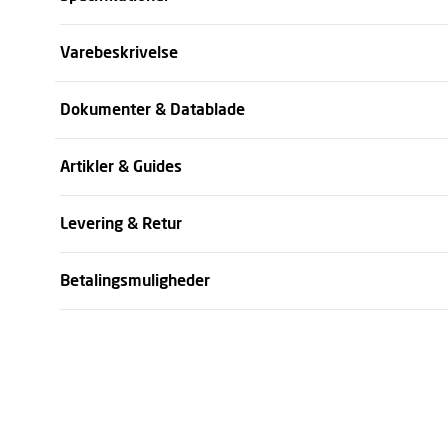
Størrelse
Varebeskrivelse
Farve
Dokumenter & Datablade
Køn
Artikler & Guides
se all specifikationer
Levering & Retur
Betalingsmuligheder