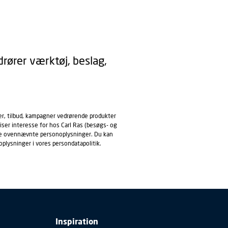
rører værktøj, beslag,
er, tilbud, kampagner vedrørende produkter
iser interesse for hos Carl Ras (besøgs- og
ndle ovennævnte personoplysninger. Du kan
oplysninger i vores
persondatapolitik
.
Inspiration