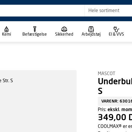
Hele sortiment
Kemi
Befæstigelse
Sikkerhed
Arbejdstøj
El & VVS
MASCOT
Underbuk
S
VARENR: 6301
Pris:
ekskl. mo
349,00 
COOLMAX® er en l