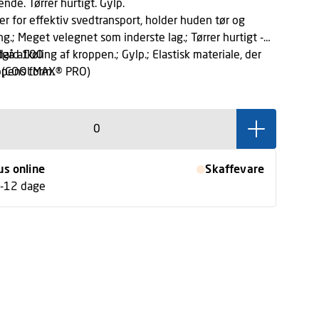
nde. Tørrer hurtigt. Gylp.
 for effektiv svedtransport, holder huden tør og
ng.; Meget velegnet som inderste lag.; Tørrer hurtigt -
dgå afkøling af kroppen.; Gylp.; Elastisk materiale, der
dard 100
oppens form.
r (COOLMAX® PRO)
us online
Skaffevare
7-12 dage