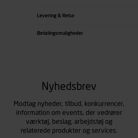
Farve
Levering & Retur
se all spec
Betalingsmuligheder
Nyhedsbrev
Modtag nyheder, tilbud, konkurrencer,
information om events, der vedrører
værktøj, beslag, arbejdstøj og
relaterede produkter og services.