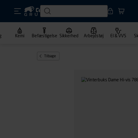
g
Kemi
Befæstigelse
Sikkerhed
Arbejdstøj
El & VVS
S
Tilbage