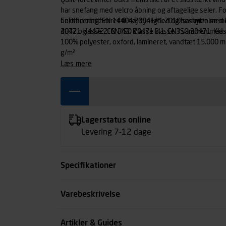
Quilt-foret vinter buks fremstillet af et slidstærkt
har snefang med velcro åbning og aftagelige seler. Fo
buksen certificeret til høj synlighed og beskyttelse mo
Certificering: EN 14404:2004+A1:2010 sammen med
20471 klasse 2, EN ISO 20471 klasse 3 sammen med 
4872 og 4472. EN 343, Klasse 3,1. EN ISO 20471, Klas
100% polyester, oxford, lamineret, vandtæt 15.000 m
g/m²
læs mere
Lagerstatus online
Levering 7-12 dage
Specifikationer
Størrelse
Varebeskrivelse
Benlængde cm
Artikler & Guides