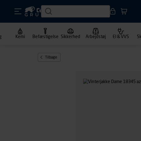
g
Kemi
Befæstigelse
Sikkerhed
Arbejdstøj
El & VVS
S
Tilbage