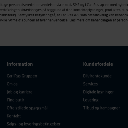
øringscookies med det formål at spore besøgende på vores hj
odtage personaliserede henvendelser via e-mail, SMS og i Carl Ras-appen med nyhed
under vise annoncer, der er relevante (profilering). Til dette for
rkedsføringen skræddersyes på baggrund af dine kontaktoplysninger, produkter, du v
af vores platforme (hjemmeside og app), herunder færden på si
købshistorik). Samtykket betyder også, at Carl Ras A/S som dataansvarlig kan beha
trykke "Afmeld" i bunden af hver henvendelse. Læs mere om behandlingen af person
r besøges, browsertype, søgeord, IP-adresse, informationer om 
tures, der anvendes.
es
persondatapolitik
, der indeholder yderligere information om b
Information
Kundefordele
Carl Ras Gruppen
Bliv kontokunde
Om os
Services
Job og karriere
Digitale løsninger
Find butik
Levering
Ofte stillede spørgsmål
Tilbud og kampagner
Kontakt
Salgs- og leveringsbetingelser