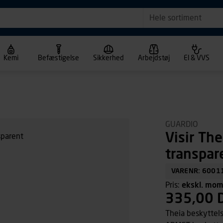
Hele sortiment
Kemi
Befæstigelse
Sikkerhed
Arbejdstøj
El & VVS
GUARDIO
Visir The
transpar
VARENR: 6001
Pris:
ekskl. mo
335,00 
Theia beskyttels