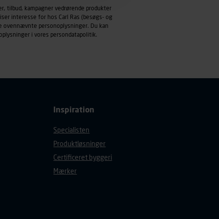
emmeside og apps med
er, tilbud, kampagner vedrørende produkter
mål behandles der
iser interesse for hos Carl Ras (besøgs- og
derne, tidspunkt, hvad der
ndle ovennævnte personoplysninger. Du kan
oplysninger i vores
persondatapolitik
.
enhedstype (computer,
ehandling af
Inspiration
Specialisten
Produktløsninger
Certificeret byggeri
Mærker