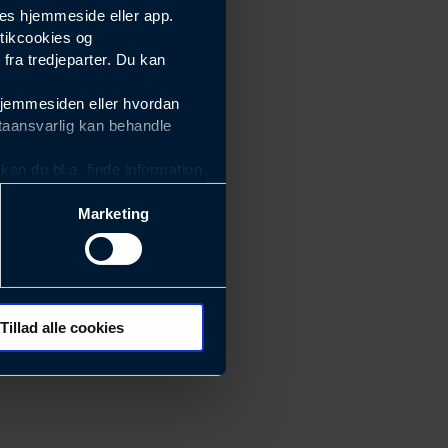
es hjemmeside eller app.
tikcookies og
ra tredjeparter. Du kan
hjemmesiden eller hvordan
taansvarlig kan behandle
an du bl.a. finde information
Marketing
ektiviteten af vores
m derfor skal være nemme at
eside og app), herunder
søgeord, IP-adresse,
Tillad alle cookies
rører værktøj, beslag,
 ændrer den måde
 dit foretrukne sprog, og den