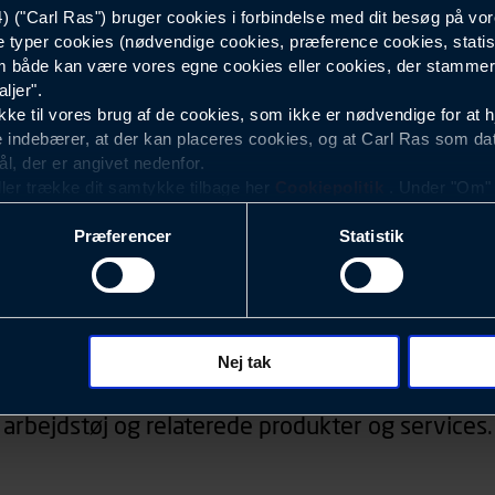
("Carl Ras") bruger cookies i forbindelse med dit besøg på vor
e typer cookies (nødvendige cookies, præference cookies, statis
 både kan være vores egne cookies eller cookies, der stammer f
ljer".
e til vores brug af de cookies, som ikke er nødvendige for at 
 indebærer, at der kan placeres cookies, og at Carl Ras som da
ål, der er angivet nedenfor.
ller trække dit samtykke tilbage her
Cookiepolitik
. Under "Om" k
ookies.
Præferencer
Statistik
okies med det formål at optimere design, brugervenlighed og eff
r analyser af, hvilke oplysninger der er mest populære, og so
ndles der personoplysninger om brugen af vores platforme (hjemm
Nyhedsbrev
, hvad der klikkes på, sider/indhold der besøges, browsertype, 
 (computer, smartphone mv.) samt de features, der anvendes.
Nej tak
d, konkurrencer, information om events, der ved
ecookies for at vores hjemmeside kan huske oplysninger, der
arbejdstøj og relaterede produkter og services.
rer sig på. Til dette formål behandles der personoplysninger om