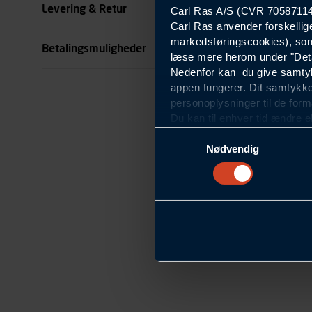
Levering & Retur
Carl Ras A/S (CVR 70587114) 
Carl Ras anvender forskellig
se all specifikationer
markedsføringscookies), som
Betalingsmuligheder
læse mere herom under "Deta
Nedenfor kan du give samtykk
appen fungerer. Dit samtykke
personoplysninger til de form
Du kan til enhver tid ændre e
om blokering og sletning af c
Samtykkevalg
Statistikcookies
Nødvendig
Carl Ras anvender statistikco
hjemmeside og apps, herunde
finde. Til dette formål beha
færden på siderne, tidspunkt
informationer om enhedstype
Præferencer
Modtag nyheder, tilbu
Carl Ras anvender præferenc
hjemmesiden ser ud eller opfø
region, du befinder dig i.
Markedsføringscookies