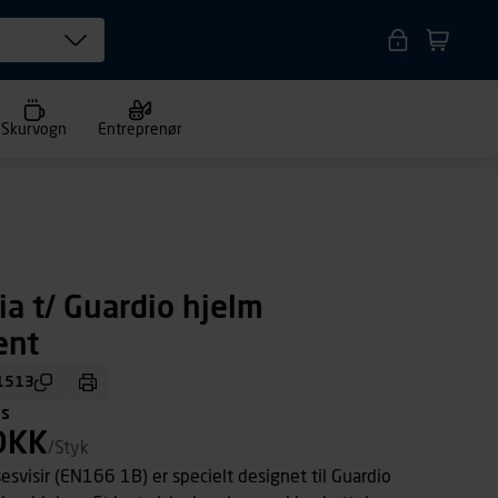
Skurvogn
Entreprenør
ia t/ Guardio hjelm
ent
1513
ms
DKK
/Styk
esvisir (EN166 1B) er specielt designet til Guardio