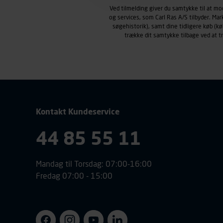
Carl Ras anvender markedsf
Ved tilmelding giver du samtykke til at m
henblik på markedsføring, her
og services, som Carl Ras A/S tilbyder. Ma
personoplysninger om brugen 
søgehistorik), samt dine tidligere køb (
trække dit samtykke tilbage ved at 
klikkes på, sider/indhold de
smartphone mv.) samt de fea
Vi henviser endvidere til vor
personoplysninger.
Kontakt Kundeservice
44 85 55 11
Mandag til Torsdag: 07:00-16:00
Fredag 07:00 - 15:00