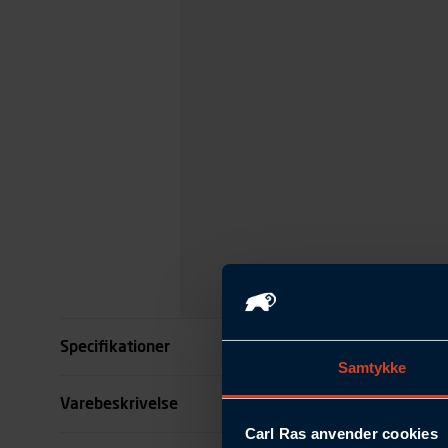
Specifikationer
Samtykke
Passer til hjelm
Varebeskrivelse
Carl Ras anvender cookies
Kode