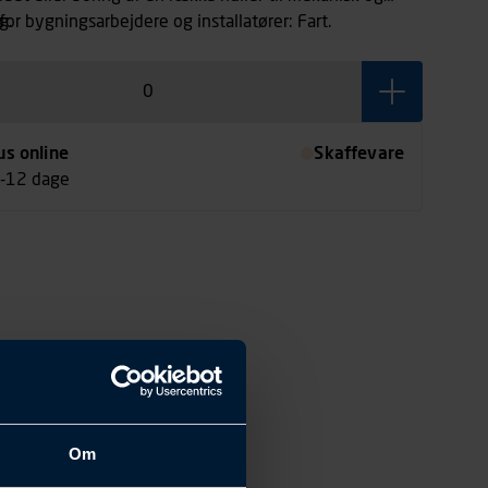
g.
for bygningsarbejdere og installatører: Fart.
us online
Skaffevare
7-12 dage
Om