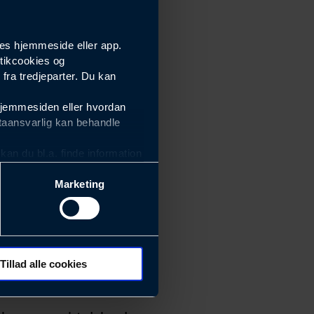
es hjemmeside eller app.
tikcookies og
ra tredjeparter. Du kan
hjemmesiden eller hvordan
taansvarlig kan behandle
an du bl.a. finde information
Marketing
ektiviteten af vores
m derfor skal være nemme at
eside og app), herunder
søgeord, IP-adresse,
Tillad alle cookies
 ændrer den måde
 dit foretrukne sprog, og den