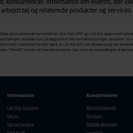
d, konkurrencer, information om events, der ved
arbejdstøj og relaterede produkter og services.
øringscookies med det formål at spore besøgende på vores hj
under vise annoncer, der er relevante (profilering). Til dette for
af vores platforme (hjemmeside og app), herunder færden på si
odtage personaliserede henvendelser via e-mail, SMS og i Carl Ras-appen med nyhed
r besøges, browsertype, søgeord, IP-adresse, informationer om 
rkedsføringen skræddersyes på baggrund af dine kontaktoplysninger, produkter, du v
tures, der anvendes.
købshistorik). Samtykket betyder også, at Carl Ras A/S som dataansvarlig kan beha
es
persondatapolitik
, der indeholder yderligere information om b
trykke "Afmeld" i bunden af hver henvendelse. Læs mere om behandlingen af person
Information
Kundefordele
Carl Ras Gruppen
Bliv kontokunde
Om os
Services
Job og karriere
Digitale løsninger