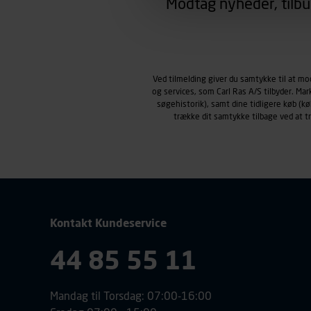
Modtag nyheder, tilbu
region, du befinder dig i.
Markedsføringscookies
Carl Ras anvender markedsf
henblik på markedsføring, her
personoplysninger om brugen 
Ved tilmelding giver du samtykke til at m
klikkes på, sider/indhold de
og services, som Carl Ras A/S tilbyder. Ma
smartphone mv.) samt de fea
søgehistorik), samt dine tidligere køb (
Vi henviser endvidere til vor
trække dit samtykke tilbage ved at 
personoplysninger.
Kontakt Kundeservice
44 85 55 11
Mandag til Torsdag: 07:00-16:00