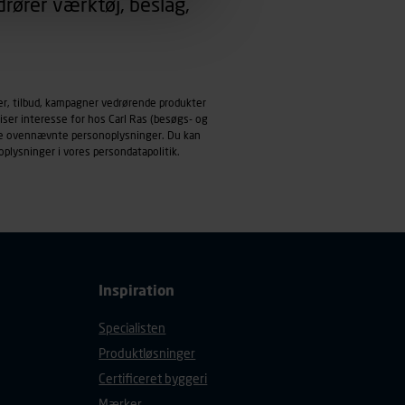
rører værktøj, beslag,
emmeside og apps med
mål behandles der
derne, tidspunkt, hvad der
er, tilbud, kampagner vedrørende produkter
enhedstype (computer,
iser interesse for hos Carl Ras (besøgs- og
ndle ovennævnte personoplysninger. Du kan
ehandling af
oplysninger i vores
persondatapolitik
.
Inspiration
Specialisten
Produktløsninger
Certificeret byggeri