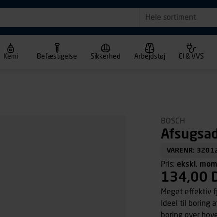
Hele sortiment
Kemi
Befæstigelse
Sikkerhed
Arbejdstøj
El & VVS
BOSCH
Afsugsad
VARENR: 3201
Pris:
ekskl. mo
134,00 
Meget effektiv f
Ideel til boring 
boring over hove