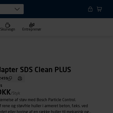
Skurvogn
Entreprenør
apter SDS Clean PLUS
2459
ms
DKK
/Styk
jernelse af støv med Bosch Particle Control.
af rene og støvfrie huller i armeret beton, f.eks. ved
det eller boring af en række huller til mekanisk og