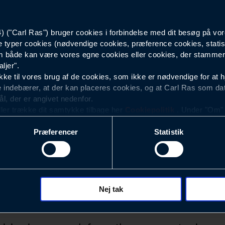
80
("Carl Ras") bruger cookies i forbindelse med dit besøg på vor
e typer cookies (nødvendige cookies, præference cookies, statis
2608901621
 både kan være vores egne cookies eller cookies, der stammer f
ljer".
e til vores brug af de cookies, som ikke er nødvendige for at 
 indebærer, at der kan placeres cookies, og at Carl Ras som da
ål, der er angivet nedenfor.
ller trække dit samtykke tilbage her
Cookiepolitik
. Under "Om" k
ookies.
Præferencer
Statistik
okies med det formål at optimere design, brugervenlighed og eff
r analyser af, hvilke oplysninger der er mest populære, og so
ndles der personoplysninger om brugen af vores platforme (hjemm
, hvad der klikkes på, sider/indhold der besøges, browsertype, 
 (computer, smartphone mv.) samt de features, der anvendes.
Nej tak
Nyhedsbrev
ecookies for at vores hjemmeside kan huske oplysninger, der
rer sig på. Til dette formål behandles der personoplysninger om