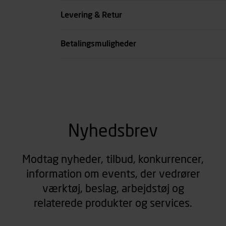
Farve
Levering & Retur
se all spec
Betalingsmuligheder
Nyhedsbrev
Modtag nyheder, tilbud, konkurrencer,
information om events, der vedrører
værktøj, beslag, arbejdstøj og
relaterede produkter og services.