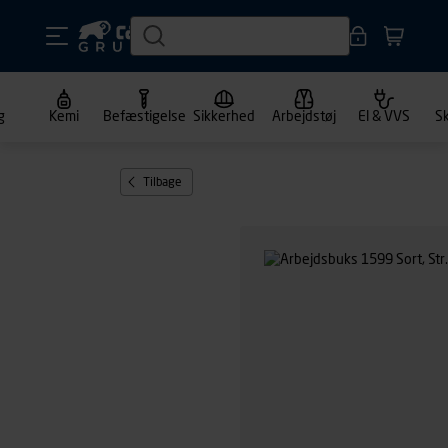
g
Kemi
Befæstigelse
Sikkerhed
Arbejdstøj
El & VVS
S
Tilbage