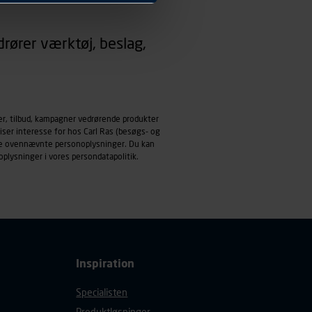
 dit foretrukne sprog, og den
rører værktøj, beslag,
emmeside og apps med
mål behandles der
derne, tidspunkt, hvad der
enhedstype (computer,
er, tilbud, kampagner vedrørende produkter
iser interesse for hos Carl Ras (besøgs- og
ehandling af
ndle ovennævnte personoplysninger. Du kan
oplysninger i vores
persondatapolitik
.
Inspiration
Specialisten