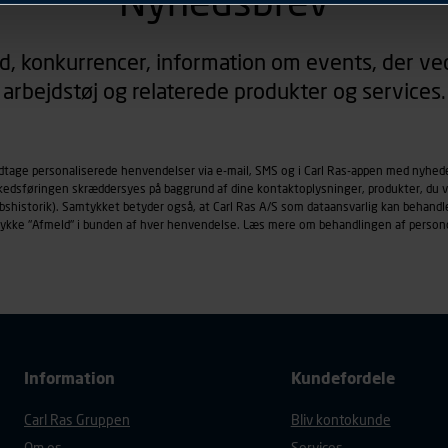
Nyhedsbrev
rer sig på. Til dette formål behandles der personoplysninger om
d, konkurrencer, information om events, der ved
øringscookies med det formål at spore besøgende på vores hj
arbejdstøj og relaterede produkter og services.
under vise annoncer, der er relevante (profilering). Til dette for
af vores platforme (hjemmeside og app), herunder færden på si
r besøges, browsertype, søgeord, IP-adresse, informationer om 
tures, der anvendes.
odtage personaliserede henvendelser via e-mail, SMS og i Carl Ras-appen med nyhed
rkedsføringen skræddersyes på baggrund af dine kontaktoplysninger, produkter, du v
es
persondatapolitik
, der indeholder yderligere information om b
købshistorik). Samtykket betyder også, at Carl Ras A/S som dataansvarlig kan beha
trykke "Afmeld" i bunden af hver henvendelse. Læs mere om behandlingen af person
Information
Kundefordele
Carl Ras Gruppen
Bliv kontokunde