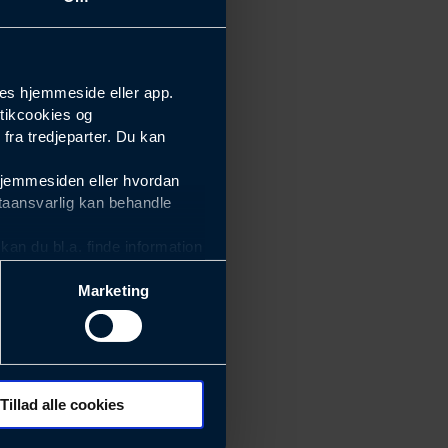
ex med fuld stretch, slidstærkt Cordura® og ripstop
retch.
es hjemmeside eller app.
tikcookies og
ra tredjeparter. Du kan
hjemmesiden eller hvordan
taansvarlig kan behandle
an du bl.a. finde information
Marketing
ektiviteten af vores
m derfor skal være nemme at
eside og app), herunder
søgeord, IP-adresse,
Tillad alle cookies
 ændrer den måde