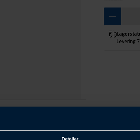
med mekanisk st
Justerbare bene
certificerede g
funktionalitet 
Lagerstat
Fordele:
Levering 
Armotex-st
Slidstærkt
Ripstop-ko
fleksibilite
Justerbare
arbejdstøvl
Lårlomme t
under arbe
Certificer
Farve: Sort
God til: Arbejde
gulvlægning, mo
nødvendig.
Detaljer