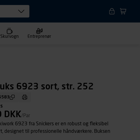
Skurvogn
Entreprenør
uks 6923 sort, str. 252
5583
ms
0 DKK
/Par
iwork 6923 fra Snickers er en robust og fleksibel
rt, designet til professionelle håndværkere. Buksen
ex med fuld stretch, slidstærkt Cordura® og ripstop