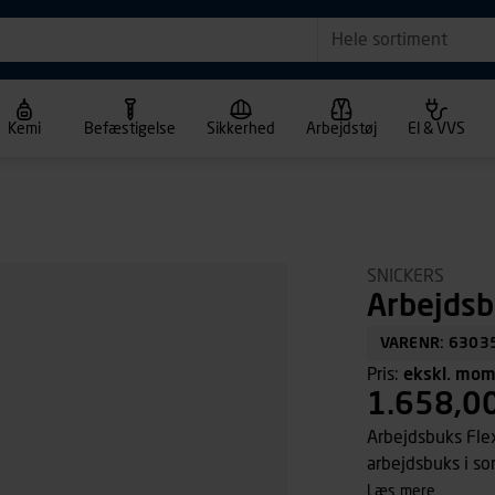
Hele sortiment
Kemi
Befæstigelse
Sikkerhed
Arbejdstøj
El & VVS
SNICKERS
Arbejdsb
VARENR: 6303
Pris:
ekskl. mo
1.658,0
Arbejdsbuks Flex
arbejdsbuks i so
kombinerer Armot
læs mere