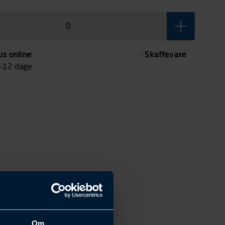
retch for optimal bevægelsesfrihed og holdbarhed.
nder, praktiske lommer til kniv og tommestok samt
ulvlæggerknælommer (iht. EN 14404) sikrer
ved krævende arbejde.
us online
Skaffevare
7-12 dage
of med fuld stretch for god bevægelsesfrihed.
 Cordura® for øget holdbarhed i udsatte områder.
nstruktion med mekanisk stretch for ekstra styrke og
t.
 benender for bedre pasform og fleksibilitet ved brug af
er.
il kniv og tommestoklomme for praktisk opbevaring
jdet.
ede gulvlæggerknælommer i henhold til EN 14404.
; Køn: Herre.
, der kræver bevægelsesfrihed og slidstyrke — især
ntør- og håndværksopgaver hvor knæbeskyttelse er
Om