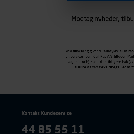
hjemmesiden ser ud eller opfø
region, du befinder dig i.
Modtag nyheder, tilbu
Markedsføringscookies
Carl Ras anvender markedsf
henblik på markedsføring, her
personoplysninger om brugen 
klikkes på, sider/indhold de
smartphone mv.) samt de fea
Ved tilmelding giver du samtykke til at m
og services, som Carl Ras A/S tilbyder. Ma
Vi henviser endvidere til vor
søgehistorik), samt dine tidligere køb (
personoplysninger.
trække dit samtykke tilbage ved at 
Kontakt Kundeservice
44 85 55 11