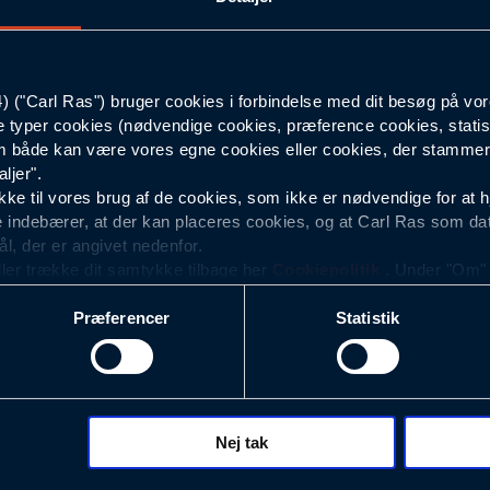
Materiale: Armot
med mekanisk st
252
("Carl Ras") bruger cookies i forbindelse med dit besøg på vor
94
e typer cookies (nødvendige cookies, præference cookies, statis
 både kan være vores egne cookies eller cookies, der stammer f
Sort
ljer".
e til vores brug af de cookies, som ikke er nødvendige for at 
 indebærer, at der kan placeres cookies, og at Carl Ras som da
ål, der er angivet nedenfor.
ller trække dit samtykke tilbage her
Cookiepolitik
. Under "Om" k
ookies.
Præferencer
Statistik
okies med det formål at optimere design, brugervenlighed og eff
r analyser af, hvilke oplysninger der er mest populære, og so
ndles der personoplysninger om brugen af vores platforme (hjemm
, hvad der klikkes på, sider/indhold der besøges, browsertype, 
 (computer, smartphone mv.) samt de features, der anvendes.
Nej tak
ecookies for at vores hjemmeside kan huske oplysninger, der