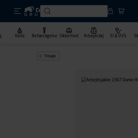
g
Kemi
Befæstigelse
Sikkerhed
Arbejdstøj
El & VVS
S
Tilbage