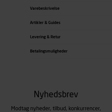
Størrelse
Varebeskrivelse
Farve
Artikler & Guides
Køn
Levering & Retur
se all spec
Betalingsmuligheder
Nyhedsbrev
Modtag nyheder, tilbud, konkurrencer,