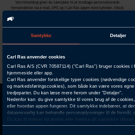
Ved tilmelding giver du samtykke til at modtage personaliserede
henvendelser via e-mail, SMS og i Carl Ras-appen med nyheder, tilbud,
kampagner vedrørende produkter og services, som Carl Ras A/S
tilbyder. Markedsføringen skræddersyes på baggrund af dine
kontaktoplysninger, produkter, du viser interesse for hos Carl Ras
(besøgs- og søgehistorik), samt dine tidligere køb (købshistorik).
Samtykke
Detaljer
Samtykket betyder også, at Carl Ras A/S som dataansvarlig kan
behandle ovennævnte personoplysninger. Du kan trække dit
samtykke tilbage ved at trykke "Afmeld" i bunden af hver
henvendelse. Læs mere om behandlingen af personoplysninger i
Carl Ras anvender cookies
vores
persondatapolitik
.
Carl Ras A/S (CVR 70587114) ("Carl Ras") bruger cookies i 
hjemmeside eller app.
Carl Ras anvender forskellige typer cookies (nødvendige coo
og markedsføringscookies), som både kan være vores egne c
tredjeparter. Du kan læse mere herom under "Detaljer".
Kontakt Kundeservice
Information
Kundefordele
Inspiration
Nedenfor kan du give samtykke til vores brug af de cookies
Carl Ras Gruppen
Bliv kontokunde
Specialisten
eller hvordan appen fungerer. Dit samtykke indebærer, at de
44 85 55
Om os
Services
Produktløsninger
dataansvarlig kan behandle personoplysninger til de formål, 
11
Job og karriere
Digitale løsninger
Certificeret byggeri
Du kan til enhver tid ændre eller trække dit samtykke tilbage
Find butik
Levering
Mærker
finde information om blokering og sletning af cookies.
Mandag til Torsdag:
Statistikcookies
Samtykkevalg
Ofte stillede spørgsmål
Tilbud og kampagner