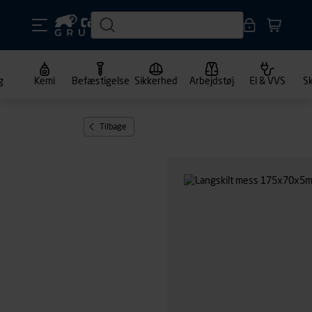
g
Kemi
Befæstigelse
Sikkerhed
Arbejdstøj
El & VVS
S
Tilbage