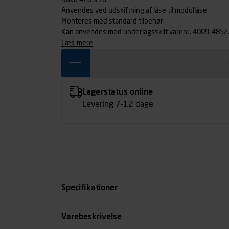
Ruko 4289/70.
Anvendes ved udskiftning af låse til modullåse.
Monteres med standard tilbehør.
Kan anvendes med underlagsskilt varenr. 4009-4852
læs mere
Lagerstatus online
Levering 7-12 dage
Specifikationer
Overflade
Varebeskrivelse