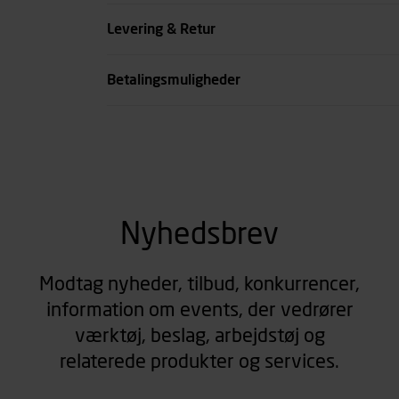
Bredde mm
Levering & Retur
Højde mm
Betalingsmuligheder
se all spec
Nyhedsbrev
Modtag nyheder, tilbud, konkurrencer,
information om events, der vedrører
værktøj, beslag, arbejdstøj og
relaterede produkter og services.