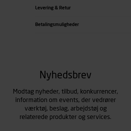
Overflade
Levering & Retur
se all spec
Betalingsmuligheder
Nyhedsbrev
Modtag nyheder, tilbud, konkurrencer,
information om events, der vedrører
værktøj, beslag, arbejdstøj og
relaterede produkter og services.