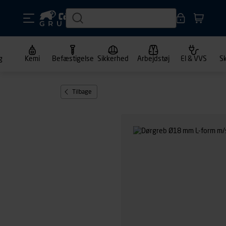
g
Kemi
Befæstigelse
Sikkerhed
Arbejdstøj
El & VVS
S
Tilbage