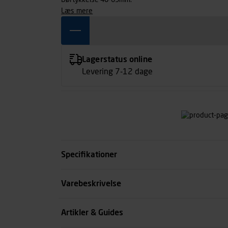
Dørtykkelse 40-65mm.
læs mere
Lagerstatus online
Levering 7-12 dage
Specifikationer
Dørtykkelse mm
Varebeskrivelse
Centerafstand mm
Artikler & Guides