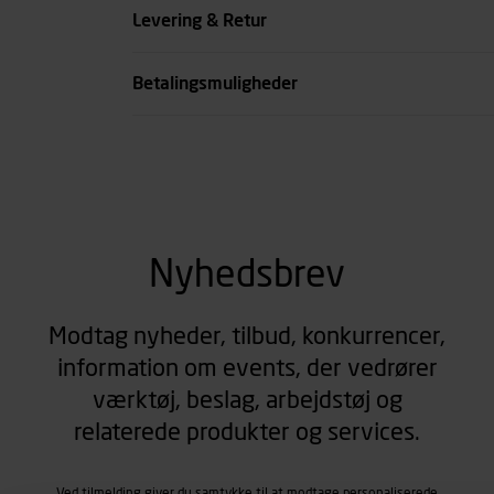
Side
Levering & Retur
Kode
Betalingsmuligheder
se all spec
Nyhedsbrev
Modtag nyheder, tilbud, konkurrencer,
information om events, der vedrører
værktøj, beslag, arbejdstøj og
relaterede produkter og services.
Ved tilmelding giver du samtykke til at modtage personaliserede