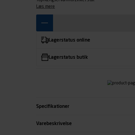
Tophængsel varmforzinket stål.
læs mere
Lagerstatus online
Lagerstatus butik
Specifikationer
Overflade
Varebeskrivelse