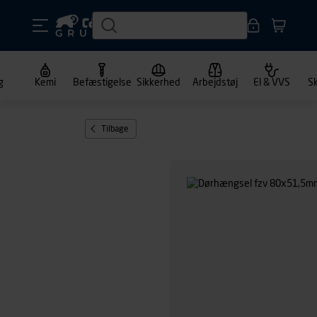
g
Kemi
Befæstigelse
Sikkerhed
Arbejdstøj
El & VVS
S
Tilbage