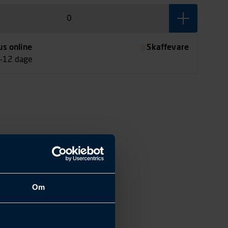
us online
Skaffevare
7-12 dage
Om