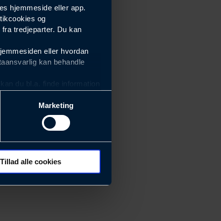
es hjemmeside eller app.
tikcookies og
ra tredjeparter. Du kan
hjemmesiden eller hvordan
taansvarlig kan behandle
an du bl.a. finde information
Marketing
ektiviteten af vores
m derfor skal være nemme at
eside og app), herunder
søgeord, IP-adresse,
Tillad alle cookies
rører værktøj, beslag,
 ændrer den måde
 dit foretrukne sprog, og den