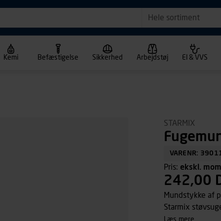
Hele sortiment
Kemi
Befæstigelse
Sikkerhed
Arbejdstøj
El & VVS
STARMIX
Fugemun
VARENR: 3901
Pris:
ekskl. mo
242,00 
Mundstykke af pla
Starmix støvsug
læs mere