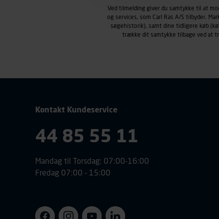
Carl Ras anvender markedsf
Ved tilmelding giver du samtykke til at m
henblik på markedsføring, her
og services, som Carl Ras A/S tilbyder. Ma
personoplysninger om brugen 
søgehistorik), samt dine tidligere køb (
trække dit samtykke tilbage ved at 
klikkes på, sider/indhold de
smartphone mv.) samt de fea
Vi henviser endvidere til vor
personoplysninger.
Kontakt Kundeservice
44 85 55 11
Mandag til Torsdag: 07:00-16:00
Fredag 07:00 - 15:00