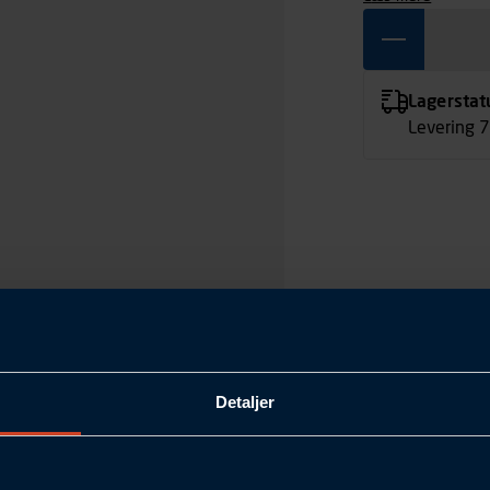
Lagerstat
Levering 
Detaljer
370
35