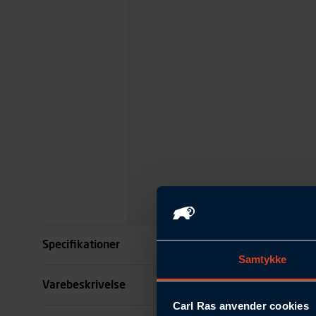
Specifikationer
Samtykke
Længde mm
Varebeskrivelse
Carl Ras anvender cookies
Diameter mm