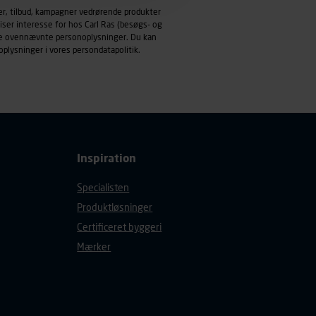
emmeside og apps med
er, tilbud, kampagner vedrørende produkter
mål behandles der
iser interesse for hos Carl Ras (besøgs- og
derne, tidspunkt, hvad der
ndle ovennævnte personoplysninger. Du kan
oplysninger i vores
persondatapolitik
.
enhedstype (computer,
ehandling af
Inspiration
Specialisten
Produktløsninger
Certificeret byggeri
Mærker