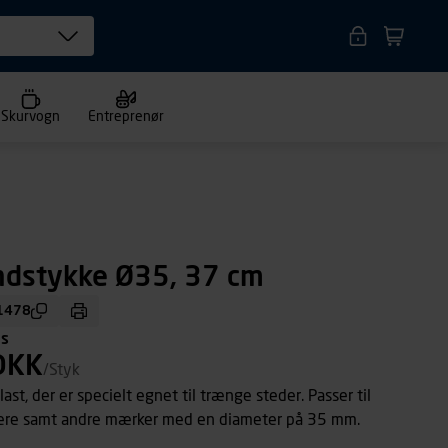
Skurvogn
Entreprenør
dstykke Ø35, 37 cm
1478
ms
DKK
/Styk
st, der er specielt egnet til trænge steder. Passer til
ere samt andre mærker med en diameter på 35 mm.