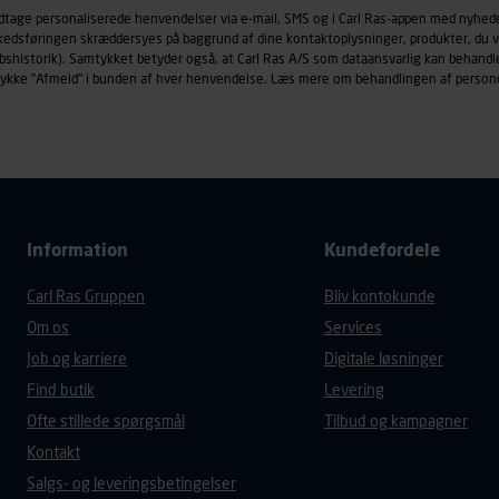
øringscookies med det formål at spore besøgende på vores hj
odtage personaliserede henvendelser via e-mail, SMS og i Carl Ras-appen med nyhed
under vise annoncer, der er relevante (profilering). Til dette for
rkedsføringen skræddersyes på baggrund af dine kontaktoplysninger, produkter, du v
af vores platforme (hjemmeside og app), herunder færden på si
købshistorik). Samtykket betyder også, at Carl Ras A/S som dataansvarlig kan beha
trykke "Afmeld" i bunden af hver henvendelse. Læs mere om behandlingen af person
r besøges, browsertype, søgeord, IP-adresse, informationer om 
tures, der anvendes.
es
persondatapolitik
, der indeholder yderligere information om b
Information
Kundefordele
Carl Ras Gruppen
Bliv kontokunde
Om os
Services
Job og karriere
Digitale løsninger
Find butik
Levering
Ofte stillede spørgsmål
Tilbud og kampagner
Kontakt
Salgs- og leveringsbetingelser