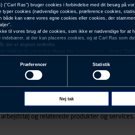
("Carl Ras") bruger cookies i forbindelse med dit besøg på vor
e typer cookies (nødvendige cookies, præference cookies, statis
Fugemundstykke Ø35
 både kan være vores egne cookies eller cookies, der stammer f
ljer".
e til vores brug af de cookies, som ikke er nødvendige for at 
 indebærer, at der kan placeres cookies, og at Carl Ras som da
ål, der er angivet nedenfor.
ller trække dit samtykke tilbage her
Cookiepolitik
. Under "Om" k
ookies.
Præferencer
Statistik
okies med det formål at optimere design, brugervenlighed og eff
r analyser af, hvilke oplysninger der er mest populære, og so
ndles der personoplysninger om brugen af vores platforme (hjemm
Nyhedsbrev
, hvad der klikkes på, sider/indhold der besøges, browsertype, 
 (computer, smartphone mv.) samt de features, der anvendes.
Nej tak
d, konkurrencer, information om events, der ved
ecookies for at vores hjemmeside kan huske oplysninger, der
arbejdstøj og relaterede produkter og services.
rer sig på. Til dette formål behandles der personoplysninger om