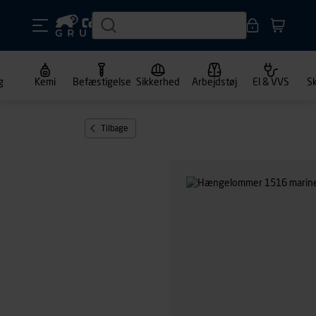
g
Kemi
Befæstigelse
Sikkerhed
Arbejdstøj
El & VVS
S
Tilbage