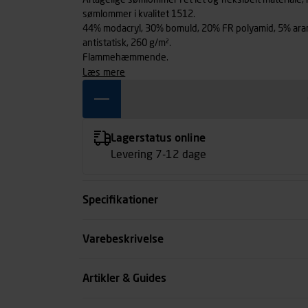
Aftagelige sømlommer i et let og fleksibelt materiale, 
sømlommer i kvalitet 1512.
44% modacryl, 30% bomuld, 20% FR polyamid, 5% ara
antistatisk, 260 g/m².
Flammehæmmende.
læs mere
Lagerstatus online
Levering 7-12 dage
Specifikationer
Farve
Varebeskrivelse
Størrelse
Artikler & Guides
se all spec