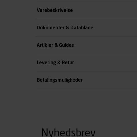
Størrelse
Varebeskrivelse
Farve
Dokumenter & Datablade
Køn
Artikler & Guides
se all spec
Levering & Retur
Betalingsmuligheder
Nyhedsbrev