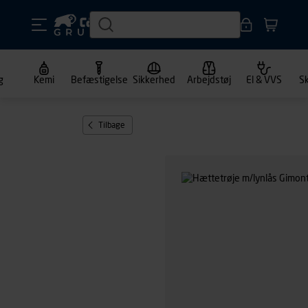
g
Kemi
Befæstigelse
Sikkerhed
Arbejdstøj
El & VVS
S
Tilbage