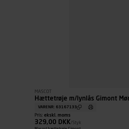
MASCOT
Hættetrøje m/lynlås Gimont Mør
VARENR: 63167133
Pris:
ekskl. moms
329,00 DKK
/Styk