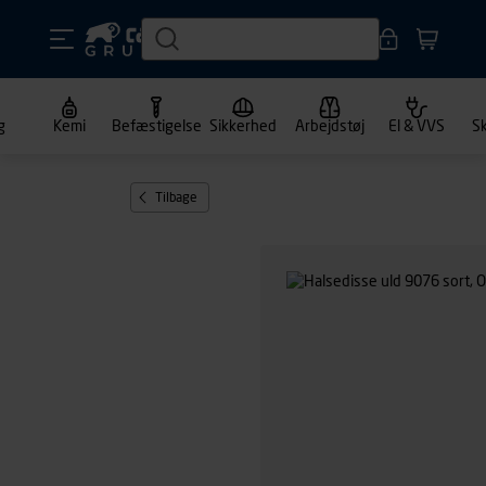
g
Kemi
Befæstigelse
Sikkerhed
Arbejdstøj
El & VVS
S
Tilbage