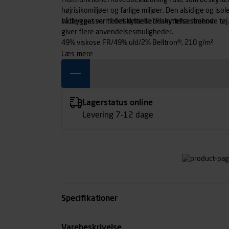
Multifunktionel hovedbeklædning i uld, som beskytter 
højrisikomiljøer og farlige miljøer. Den alsidige og 
så den passer til det aktuelle beskyttelsesbehov.
Indbygget varmebeskyttelse. Flammehæmmende tøj. A
giver flere anvendelsesmuligheder.
49% viskose FR/49% uld/2% Belltron®, 210 g/m².
læs mere
Lagerstatus online
Levering 7-12 dage
Specifikationer
Størrelse
Varebeskrivelse