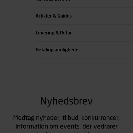
Farve
Artikler & Guides
se all spec
Levering & Retur
Betalingsmuligheder
Nyhedsbrev
Modtag nyheder, tilbud, konkurrencer,
information om events, der vedrører