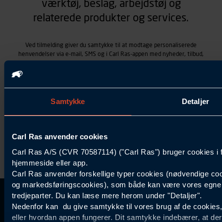
værktøj, beslag, arbejdstøj og
relaterede produkter og services.
Ved tilmelding giver du samtykke til at modtage personaliserede
henvendelser via e-mail, SMS og i Carl Ras-appen med nyheder, tilbud,
kampagner vedrørende produkter og services, som Carl Ras A/S
tilbyder. Markedsføringen skræddersyes på baggrund af dine
kontaktoplysninger, produkter, du viser interesse for hos Carl Ras
(besøgs- og søgehistorik), samt dine tidligere køb (købshistorik).
Samtykket betyder også, at Carl Ras A/S som dataansvarlig kan
Samtykke
Detaljer
behandle ovennævnte personoplysninger. Du kan trække dit
samtykke tilbage ved at trykke "Afmeld" i bunden af hver
henvendelse. Læs mere om behandlingen af personoplysninger i
vores
persondatapolitik
.
Carl Ras anvender cookies
Carl Ras A/S (CVR 70587114) ("Carl Ras") bruger cookies i 
hjemmeside eller app.
Carl Ras anvender forskellige typer cookies (nødvendige coo
og markedsføringscookies), som både kan være vores egne c
tredjeparter. Du kan læse mere herom under "Detaljer".
Kontakt Kundeservice
Information
Kundefordele
Inspiration
Nedenfor kan du give samtykke til vores brug af de cookies
Carl Ras Gruppen
Bliv kontokunde
Specialisten
eller hvordan appen fungerer. Dit samtykke indebærer, at de
44 85 55
Om os
Services
Produktløsninger