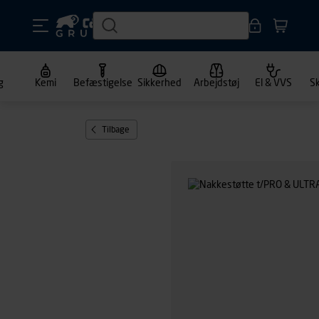
g
Kemi
Befæstigelse
Sikkerhed
Arbejdstøj
El & VVS
S
Tilbage