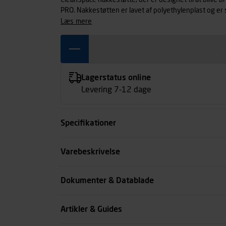
CleanSpace nakkestøtte, der er designet til at bli
PRO. Nakkestøtten er lavet af polyethylenplast og er
læs mere
Lagerstatus online
Levering 7-12 dage
Specifikationer
Antal pr. pakke
Varebeskrivelse
Størrelse
Dokumenter & Datablade
Type
Artikler & Guides
se all spec