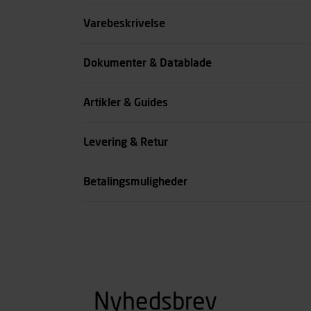
Størrelse
Varebeskrivelse
Farve
Dokumenter & Datablade
Køn
Artikler & Guides
se all spec
Levering & Retur
Betalingsmuligheder
Nyhedsbrev