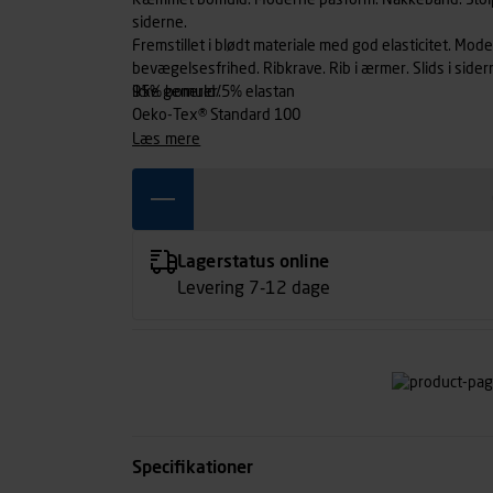
Kæmmet bomuld. Moderne pasform. Nakkebånd. Stolpel
siderne.
Fremstillet i blødt materiale med god elasticitet. M
bevægelsesfrihed. Ribkrave. Rib i ærmer. Slids i side
ikke generer.
95% bomuld/5% elastan
Oeko-Tex® Standard 100
læs mere
Lagerstatus online
Levering 7-12 dage
Specifikationer