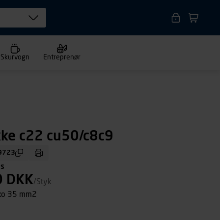
Skurvogn
Entreprenør
ke c22 cu50/c8c9
9723
ms
0 DKK
/Styk
sko 35 mm2