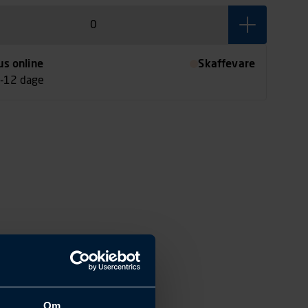
us online
Skaffevare
7-12 dage
Om