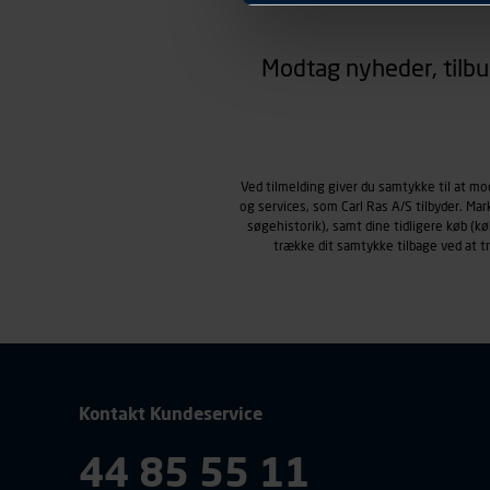
hjemmesiden ser ud eller opfø
region, du befinder dig i.
Modtag nyheder, tilbu
Markedsføringscookies
Carl Ras anvender markedsf
henblik på markedsføring, her
personoplysninger om brugen 
klikkes på, sider/indhold de
smartphone mv.) samt de fea
Ved tilmelding giver du samtykke til at m
og services, som Carl Ras A/S tilbyder. Ma
Vi henviser endvidere til vor
søgehistorik), samt dine tidligere køb (
personoplysninger.
trække dit samtykke tilbage ved at 
Kontakt Kundeservice
44 85 55 11