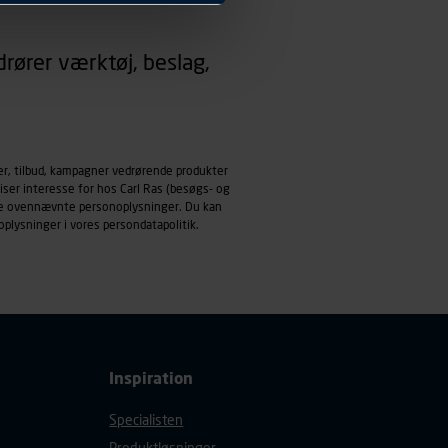
 dit foretrukne sprog, og den
rører værktøj, beslag,
emmeside og apps med
mål behandles der
derne, tidspunkt, hvad der
enhedstype (computer,
er, tilbud, kampagner vedrørende produkter
iser interesse for hos Carl Ras (besøgs- og
ehandling af
ndle ovennævnte personoplysninger. Du kan
oplysninger i vores
persondatapolitik
.
Inspiration
Specialisten