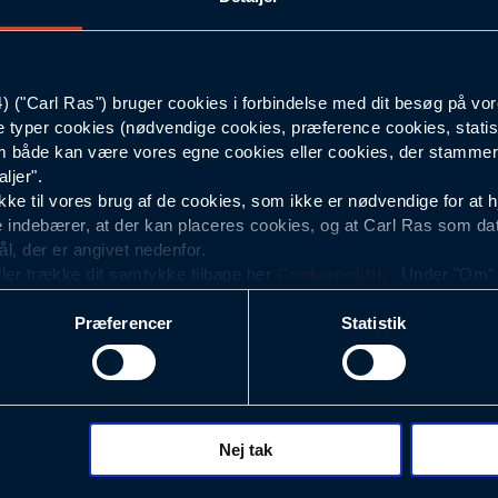
Oval
("Carl Ras") bruger cookies i forbindelse med dit besøg på vor
C Tap
e typer cookies (nødvendige cookies, præference cookies, statis
 både kan være vores egne cookies eller cookies, der stammer f
Til C-klemmer
ljer".
e til vores brug af de cookies, som ikke er nødvendige for at 
 indebærer, at der kan placeres cookies, og at Carl Ras som da
ål, der er angivet nedenfor.
ller trække dit samtykke tilbage her
Cookiepolitik
. Under "Om" k
ookies.
Præferencer
Statistik
okies med det formål at optimere design, brugervenlighed og eff
r analyser af, hvilke oplysninger der er mest populære, og so
ndles der personoplysninger om brugen af vores platforme (hjemm
, hvad der klikkes på, sider/indhold der besøges, browsertype, 
 (computer, smartphone mv.) samt de features, der anvendes.
Nej tak
ecookies for at vores hjemmeside kan huske oplysninger, der