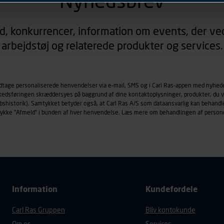
Nyhedsbrev
rer sig på. Til dette formål behandles der personoplysninger om
d, konkurrencer, information om events, der ved
øringscookies med det formål at spore besøgende på vores hj
arbejdstøj og relaterede produkter og services.
under vise annoncer, der er relevante (profilering). Til dette for
af vores platforme (hjemmeside og app), herunder færden på si
r besøges, browsertype, søgeord, IP-adresse, informationer om 
tures, der anvendes.
odtage personaliserede henvendelser via e-mail, SMS og i Carl Ras-appen med nyhed
rkedsføringen skræddersyes på baggrund af dine kontaktoplysninger, produkter, du v
es
persondatapolitik
, der indeholder yderligere information om b
købshistorik). Samtykket betyder også, at Carl Ras A/S som dataansvarlig kan beha
trykke "Afmeld" i bunden af hver henvendelse. Læs mere om behandlingen af person
Information
Kundefordele
Carl Ras Gruppen
Bliv kontokunde