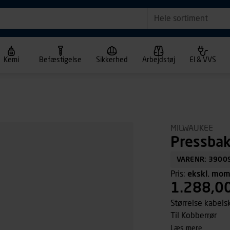
Hele sortiment
Kemi
Befæstigelse
Sikkerhed
Arbejdstøj
El & VVS
MILWAUKEE
Pressbak
VARENR: 3900
Pris:
ekskl. mo
1.288,0
Størrelse kabel
Til Kobberrør
læs mere