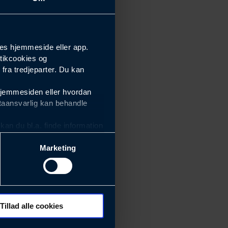
es hjemmeside eller app.
tikcookies og
ra tredjeparter. Du kan
hjemmesiden eller hvordan
taansvarlig kan behandle
an du bl.a. finde information
Marketing
ektiviteten af vores
m derfor skal være nemme at
eside og app), herunder
søgeord, IP-adresse,
Tillad alle cookies
 ændrer den måde