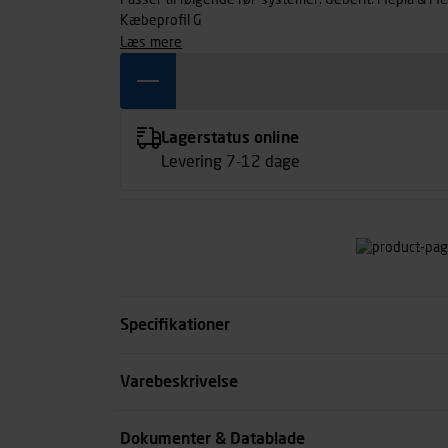
Passer til følgende rør-systemer: Geberit: Mepla & M
Kæbeprofil G
læs mere
Lagerstatus online
Levering 7-12 dage
Specifikationer
Kæbeprofil
Varebeskrivelse
Passer til rør systemer
Dokumenter & Datablade