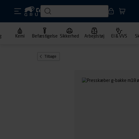
g
Kemi
Befæstigelse
Sikkerhed
Arbejdstøj
El & VVS
S
Tilbage