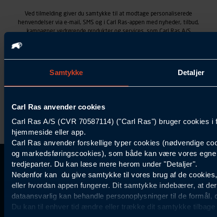
Ved tilmelding giver du samtykke til at modtage personaliserede
henvendelser via e-mail, SMS og i Carl Ras-appen med nyheder, tilbud,
kampagner vedrørende produkter og services, som Carl Ras A/S
tilbyder. Markedsføringen skræddersyes på baggrund af dine
kontaktoplysninger, produkter, du viser interesse for hos Carl Ras
(besøgs- og søgehistorik), samt dine tidligere køb (købshistorik).
Samtykket betyder også, at Carl Ras A/S som dataansvarlig kan
Samtykke
Detaljer
behandle ovennævnte personoplysninger. Du kan trække dit
samtykke tilbage ved at trykke "Afmeld" i bunden af hver
henvendelse. Læs mere om behandlingen af personoplysninger i
vores
persondatapolitik
.
Carl Ras anvender cookies
Carl Ras A/S (CVR 70587114) ("Carl Ras") bruger cookies i 
hjemmeside eller app.
Carl Ras anvender forskellige typer cookies (nødvendige coo
og markedsføringscookies), som både kan være vores egne c
tredjeparter. Du kan læse mere herom under "Detaljer".
Kontakt Kundeservice
Information
Kundefordele
Inspiration
Carl Ras Gruppen
Bliv kontokunde
Specialisten
Nedenfor kan du give samtykke til vores brug af de cookies
44 85 55
eller hvordan appen fungerer. Dit samtykke indebærer, at de
Om os
Services
Produktløsninger
dataansvarlig kan behandle personoplysninger til de formål, 
11
Job og karriere
Digitale løsninger
Certificeret byggeri
Du kan til enhver tid ændre eller trække dit samtykke tilbage
Find butik
Levering
Mærker