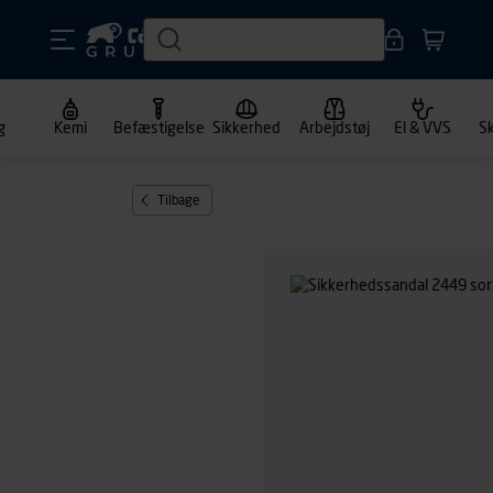
g
Kemi
Befæstigelse
Sikkerhed
Arbejdstøj
El & VVS
S
Tilbage