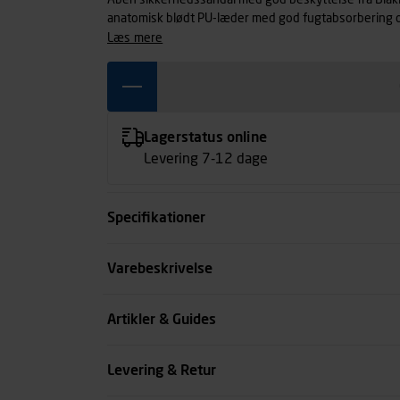
Åben sikkerhedssandal med god beskyttelse fra Blåklä
anatomisk blødt PU-læder med god fugtabsorbering o
den ekstra velegnet til indendørs og udendørs arbe
læs mere
stropper, har tåværn af aluminium og et blødt sømværn 
arbejde indenfor bygge og anlæg, transport, vedligeho
35-39.
Lagerstatus online
Levering 7-12 dage
Specifikationer
Størrelse
Varebeskrivelse
Farve
Artikler & Guides
Køn
Levering & Retur
se all spec