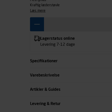
Med lynlås
Kraftig læderstøvle
læs mere
Lagerstatus online
Levering 7-12 dage
Specifikationer
Størrelse
Varebeskrivelse
Farve
Artikler & Guides
Køn
Levering & Retur
se all spec