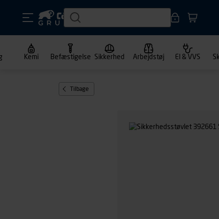
g
Kemi
Befæstigelse
Sikkerhed
Arbejdstøj
El & VVS
S
Tilbage