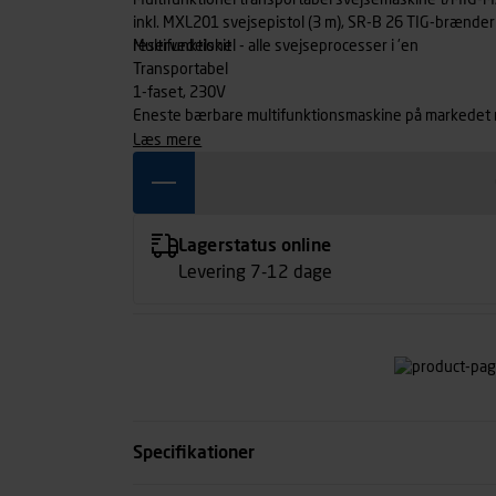
Multifunktionel transportabel svejsemaskine t/MIG-
inkl. MXL201 svejsepistol (3 m), SR-B 26 TIG-brænder 
reservedelskit
Multifunktionel - alle svejseprocesser i 'en
Transportabel
1-faset, 230V
Eneste bærbare multifunktionsmaskine på markedet 
læs mere
Lagerstatus online
Levering 7-12 dage
Specifikationer