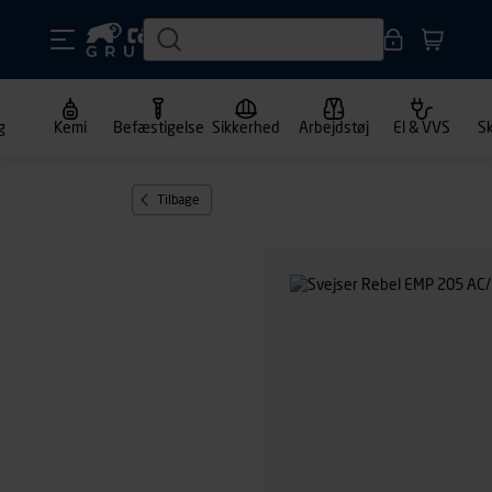
g
Kemi
Befæstigelse
Sikkerhed
Arbejdstøj
El & VVS
S
Tilbage