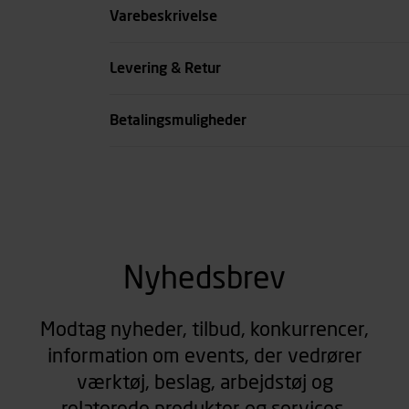
Elektrode str. mm
Varebeskrivelse
Tråd tykkelse mm
Levering & Retur
se all spec
Betalingsmuligheder
Nyhedsbrev
Modtag nyheder, tilbud, konkurrencer,
information om events, der vedrører
værktøj, beslag, arbejdstøj og