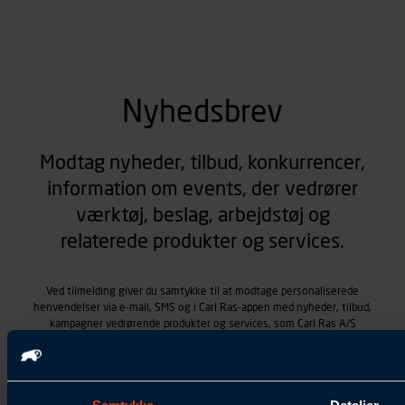
Nyhedsbrev
Modtag nyheder, tilbud, konkurrencer,
information om events, der vedrører
værktøj, beslag, arbejdstøj og
relaterede produkter og services.
Ved tilmelding giver du samtykke til at modtage personaliserede
henvendelser via e-mail, SMS og i Carl Ras-appen med nyheder, tilbud,
kampagner vedrørende produkter og services, som Carl Ras A/S
tilbyder. Markedsføringen skræddersyes på baggrund af dine
kontaktoplysninger, produkter, du viser interesse for hos Carl Ras
(besøgs- og søgehistorik), samt dine tidligere køb (købshistorik).
Samtykket betyder også, at Carl Ras A/S som dataansvarlig kan