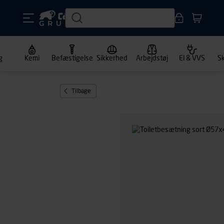
g
Kemi
Befæstigelse
Sikkerhed
Arbejdstøj
El & VVS
S
Tilbage