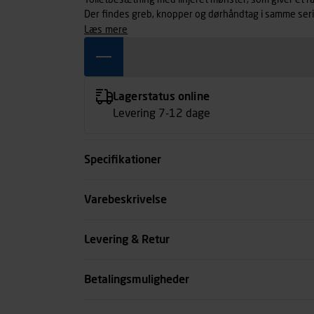
Toiletbesætning med linjeret mønster, som giver et rå
Der findes greb, knopper og dørhåndtag i samme seri
læs mere
Lagerstatus online
Levering 7-12 dage
Specifikationer
Overflade
Varebeskrivelse
Diameter mm
Levering & Retur
Dørtykkelse mm
Betalingsmuligheder
se all spec