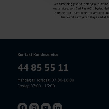
Carl Ras anvender markedsf
Ved tilmelding giver du samtykke til at m
henblik på markedsføring, her
og services, som Carl Ras A/S tilbyder. Ma
personoplysninger om brugen 
søgehistorik), samt dine tidligere køb (
trække dit samtykke tilbage ved at 
klikkes på, sider/indhold de
smartphone mv.) samt de fea
Vi henviser endvidere til vor
personoplysninger.
Kontakt Kundeservice
44 85 55 11
Mandag til Torsdag: 07:00-16:00
Fredag 07:00 - 15:00