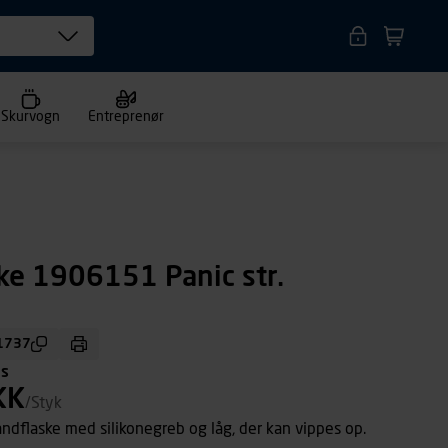
Skurvogn
Entreprenør
ke 1906151 Panic str.
1737
ms
KK
/Styk
dflaske med silikonegreb og låg, der kan vippes op.