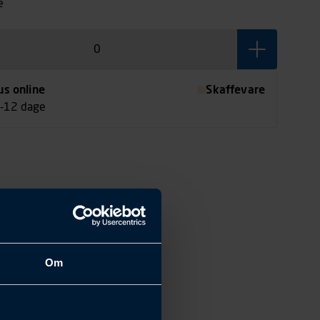
e
us online
Skaffevare
7-12 dage
Om