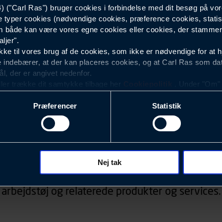
("Carl Ras") bruger cookies i forbindelse med dit besøg på vor
e typer cookies (nødvendige cookies, præference cookies, statis
 både kan være vores egne cookies eller cookies, der stammer f
ljer".
e til vores brug af de cookies, som ikke er nødvendige for at 
 indebærer, at der kan placeres cookies, og at Carl Ras som da
ål, der er angivet nedenfor.
ller trække dit samtykke tilbage her
Cookiepolitik
. Under "Om" k
ookies.
Præferencer
Statistik
okies med det formål at optimere design, brugervenlighed og eff
r analyser af, hvilke oplysninger der er mest populære, og so
ndles der personoplysninger om brugen af vores platforme (hjemm
Nyhedsbrev
, hvad der klikkes på, sider/indhold der besøges, browsertype, 
 (computer, smartphone mv.) samt de features, der anvendes.
Nej tak
d, konkurrencer, information om events, der ved
ecookies for at vores hjemmeside kan huske oplysninger, der
arbejdstøj og relaterede produkter og services.
rer sig på. Til dette formål behandles der personoplysninger om