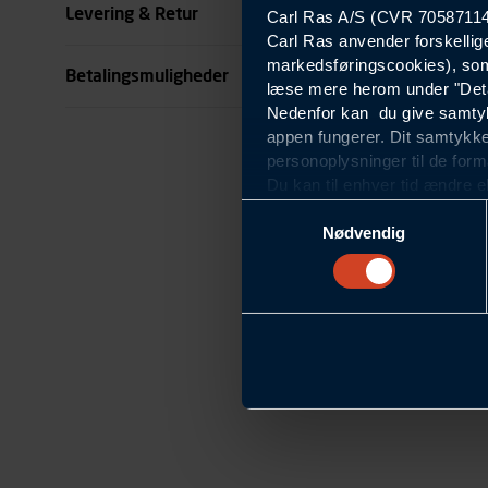
Levering & Retur
Carl Ras A/S (CVR 70587114) 
Carl Ras anvender forskellig
markedsføringscookies), som
Betalingsmuligheder
læse mere herom under "Deta
Nedenfor kan du give samtykk
appen fungerer. Dit samtykke
personoplysninger til de form
Du kan til enhver tid ændre e
om blokering og sletning af c
Samtykkevalg
Statistikcookies
Nødvendig
Carl Ras anvender statistikco
hjemmeside og apps, herunde
finde. Til dette formål beha
færden på siderne, tidspunkt
informationer om enhedstype
Præferencer
Modtag nyheder, tilbu
Carl Ras anvender præferenc
hjemmesiden ser ud eller opfø
region, du befinder dig i.
Markedsføringscookies