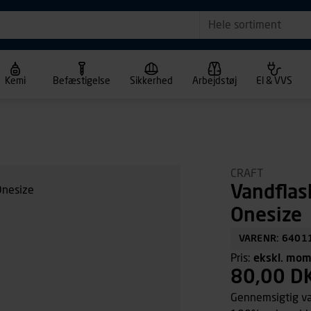
Hele sortiment
Kemi
Befæstigelse
Sikkerhed
Arbejdstøj
El & VVS
CRAFT
Vandflas
Onesize
VARENR: 6401
Pris:
ekskl. mo
80,00 D
Gennemsigtig van