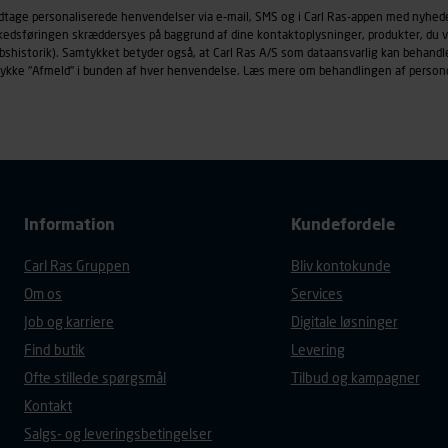
øringscookies med det formål at spore besøgende på vores hj
odtage personaliserede henvendelser via e-mail, SMS og i Carl Ras-appen med nyhed
under vise annoncer, der er relevante (profilering). Til dette for
rkedsføringen skræddersyes på baggrund af dine kontaktoplysninger, produkter, du v
af vores platforme (hjemmeside og app), herunder færden på si
købshistorik). Samtykket betyder også, at Carl Ras A/S som dataansvarlig kan beha
trykke "Afmeld" i bunden af hver henvendelse. Læs mere om behandlingen af person
r besøges, browsertype, søgeord, IP-adresse, informationer om 
tures, der anvendes.
es
persondatapolitik
, der indeholder yderligere information om b
Information
Kundefordele
Carl Ras Gruppen
Bliv kontokunde
Om os
Services
Job og karriere
Digitale løsninger
Find butik
Levering
Ofte stillede spørgsmål
Tilbud og kampagner
Kontakt
Salgs- og leveringsbetingelser