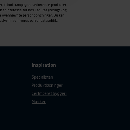
emmeside og apps med
er, tilbud, kampagner vedrørende produkter
mål behandles der
iser interesse for hos Carl Ras (besøgs- og
derne, tidspunkt, hvad der
ndle ovennævnte personoplysninger. Du kan
oplysninger i vores
persondatapolitik
.
enhedstype (computer,
ehandling af
Inspiration
Specialisten
Produktløsninger
Certificeret byggeri
Mærker