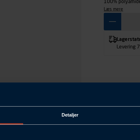
100% polyamid
læs mere
Lagerstat
Levering 
Detaljer
1906151-801000-0