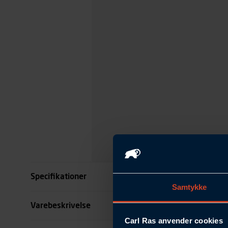
Specifikationer
Samtykke
Kode
Varebeskrivelse
Carl Ras anvender cookies
se all specifikationer