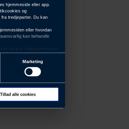
es hjemmeside eller app.
tikcookies og
ra tredjeparter. Du kan
hjemmesiden eller hvordan
taansvarlig kan behandle
an du bl.a. finde information
Marketing
ektiviteten af vores
m derfor skal være nemme at
eside og app), herunder
søgeord, IP-adresse,
Tillad alle cookies
rører værktøj, beslag,
 ændrer den måde
 dit foretrukne sprog, og den